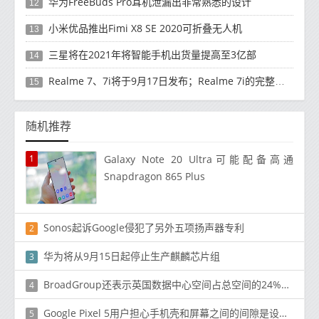
华为FreeBuds Pro耳机泄漏出非常熟悉的设计
12
小米优品推出Fimi X8 SE 2020可折叠无人机
13
三星将在2021年将智能手机出货量提高至3亿部
14
Realme 7、7i将于9月17日发布；Realme 7i的完整规格并导致泄漏
15
随机推荐
1
Galaxy Note 20 Ultra可能配备高通
Snapdragon 865 Plus
Sonos起诉Google侵犯了另外五项扬声器专利
2
华为将从9月15日起停止生产麒麟芯片组
3
BroadGroup还表示英国数据中心空间占总空间的24%现在已外包
4
Google Pixel 5用户担心手机壳和屏幕之间的间隙是设计缺陷
5