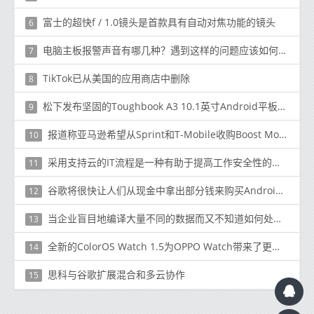
富士的超快f / 1.0镜头是首款具有自动对焦功能的镜头
6
电脑主板报警声音有哪几种？遇到这样的问题应该如何解决？
7
TikTok已从美国的应用商店中删除
8
松下发布坚固的Toughbook A3 10.1英寸Android平板电脑
9
报道称亚马逊希望从Sprint和T-Mobile收购Boost Mobile
10
采用支持云的IT流程是一种有助于提高工作安全性的方法
11
谷歌将很快让人们从现金中拿出部分钱来购买Android应用程序
12
当企业盲目地编译大量不同的数据而又不知道如何处理时
13
全新的ColorOS Watch 1.5为OPPO Watch带来了更多运动模式和表盘
14
思科与谷歌扩展混合和多云协作
15