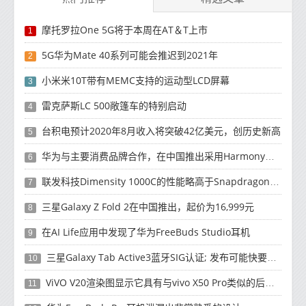
摩托罗拉One 5G将于本周在AT＆T上市
1
5G华为Mate 40系列可能会推迟到2021年
2
小米米10T带有MEMC支持的运动型LCD屏幕
3
雷克萨斯LC 500敞篷车的特别启动
4
台积电预计2020年8月收入将突破42亿美元，创历史新高
5
华为与主要消费品牌合作，在中国推出采用HarmonyOS 2.0的智能家居产品
6
联发科技Dimensity 1000C的性能略高于Snapdragon 765G
7
三星Galaxy Z Fold 2在中国推出，起价为16,999元
8
在AI Life应用中发现了华为FreeBuds Studio耳机
9
三星Galaxy Tab Active3蓝牙SIG认证; 发布可能快要结束了
10
ViVO V20渲染图显示它具有与vivo X50 Pro类似的后部设计
11