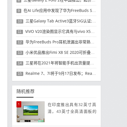
8
在AI Life应用中发现了华为FreeBuds Studio耳机
9
三星Galaxy Tab Active3蓝牙SIG认证; 发布可能快要结束了
10
ViVO V20渲染图显示它具有与vivo X50 Pro类似的后部设计
11
华为FreeBuds Pro耳机泄漏出非常熟悉的设计
12
小米优品推出Fimi X8 SE 2020可折叠无人机
13
三星将在2021年将智能手机出货量提高至3亿部
14
Realme 7、7i将于9月17日发布；Realme 7i的完整规格并导致泄漏
15
随机推荐
1
在印度推出具有32英寸高
清，43英寸全高清面板的
Mi TV 4A Horizo​​n Edition