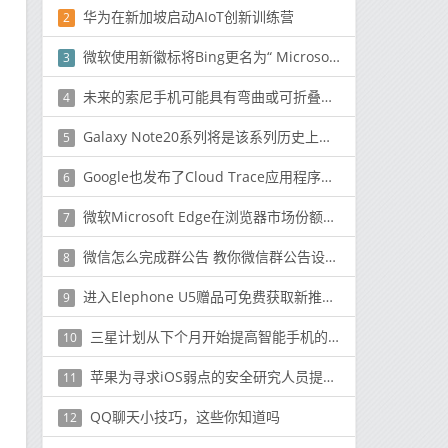
华为在新加坡启动AIoT创新训练营
2
微软使用新徽标将Bing更名为“ Microsoft Bing”
3
未来的索尼手机可能具有弯曲或可折叠的OLED屏幕
4
Galaxy Note20系列将是该系列历史上最昂贵的
5
Google也发布了Cloud Trace应用程序调试的Beta版
6
微软Microsoft Edge在浏览器市场份额在增长
7
微信怎么完成群公告 教你微信群公告设置的方法
8
进入Elephone U5赠品可免费获取新推出的智能手机
9
三星计划从下个月开始提高智能手机的产量
10
苹果为寻求iOS弱点的安全研究人员提供经过修改的手机
11
QQ聊天小技巧，这些你知道吗
12