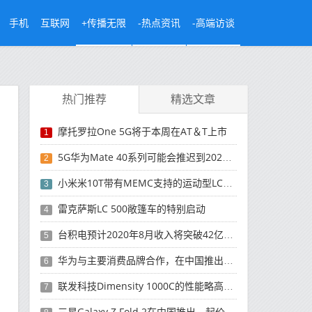
手机
互联网
+传播无限
-热点资讯
-高端访谈
热门推荐
精选文章
摩托罗拉One 5G将于本周在AT＆T上市
1
5G华为Mate 40系列可能会推迟到2021年
2
小米米10T带有MEMC支持的运动型LCD屏幕
3
雷克萨斯LC 500敞篷车的特别启动
4
台积电预计2020年8月收入将突破42亿美元，创历史新高
5
华为与主要消费品牌合作，在中国推出采用HarmonyOS 2.0的智能家居产品
6
联发科技Dimensity 1000C的性能略高于Snapdragon 765G
7
三星Galaxy Z Fold 2在中国推出，起价为16,999元