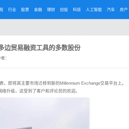
观
行业
股票
金融
理财
创投
科技
人工智能
汽车
房产
拥有的多边贸易融资工具的多数股份
者：
即将其主要市场迁移到新的Millennium Exchange交易平台上。
对网络升级，这受到了客户和评论员的欢迎。