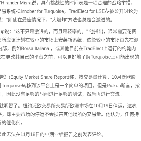
执行官Hirander Misra说，具有挑战性的时间表是一项合理的战略举措，
ber for Turquoise，TradElect for LSEÂ-被公开讨论为
：“即使在最佳情况下，“大爆炸”方法也总是会激进的。
ul Pickup说：“这不只是激进的，而且是轻率的。” 他指出，通常需要花费
交所应该计划在较小的市场上安装新系统，这些较小的市场首先在测
例如Borsa Italiana ，或其他目前在TradElect上运行的约翰内
更改其自己的平台之前，可以更好地了解Turquoise上可能出现的
(Equity Market Share Report)称，按交易量计算，10月泛欧股
Turquoise转移到该平台上是一个简单的项目。但是Pickup断言，按
间，因此没有足够的时间进行足够的测试，然后再进行交流。
期就明智了。纽约泛欧交易所交易所欧洲市场在10月19日停运，这表
平，即主要市场的停运不会损害其他场所的交易量。他认为，任何持
所的催化剂。
此无法在11月18日的中期业绩报告之前发表评论。