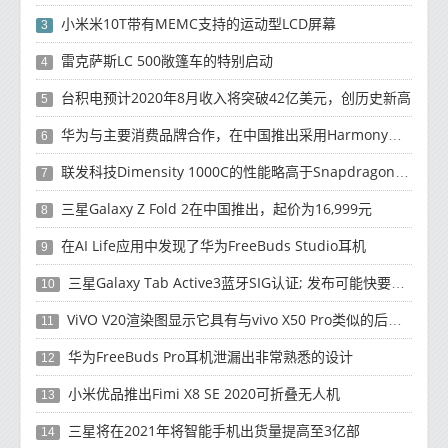
小米米10T带有MEMC支持的运动型LCD屏幕
3
雷克萨斯LC 500敞篷车的特别启动
4
台积电预计2020年8月收入将突破42亿美元，创历史新高
5
华为与主要消费品牌合作，在中国推出采用HarmonyOS 2.0的智能家居产品
6
联发科技Dimensity 1000C的性能略高于Snapdragon 765G
7
三星Galaxy Z Fold 2在中国推出，起价为16,999元
8
在AI Life应用中发现了华为FreeBuds Studio耳机
9
三星Galaxy Tab Active3蓝牙SIG认证; 发布可能快要结束了
10
ViVO V20渲染图显示它具有与vivo X50 Pro类似的后部设计
11
华为FreeBuds Pro耳机泄漏出非常熟悉的设计
12
小米优品推出Fimi X8 SE 2020可折叠无人机
13
三星将在2021年将智能手机出货量提高至3亿部
14