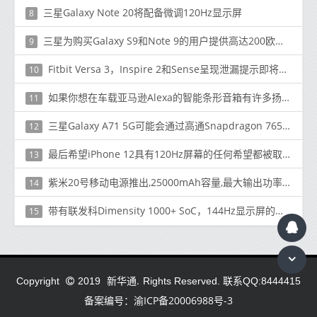
三星Galaxy Note 20将配备微调120Hz显示屏
8
三星为购买Galaxy S9和Note 9的用户提供高达200欧元的报销
9
Fitbit Versa 3，Inspire 2和Sense呈现泄漏提示即将推出
10
如果你想在车载亚马逊Alexa的智能条形音箱有许多扬声器可供选择
11
三星Galaxy A71 5G可能会通过高通Snapdragon 765进入Verizon
12
最后希望iPhone 12具有120Hz屏幕的任何希望都被取消了
13
紫米20号移动电源推出,25000mAh容量,最大输出功率为120W
14
带有联发科Dimensity 1000+ SoC，144Hz显示屏的小米手机有望投入生产
15
新华通.
Copyright
2019
Rights Reserved. 联系QQ:8444415
备案编号：渝ICP备20006988号-3