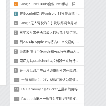
Google Pixel Buds会像Pixel手机一样具有“功能下降”的功能
2
在Google最新的Android 11操作系统上运行的诺基亚5.3模型大行其道
3
Google无人驾驶汽车引发联邦调查局对犯罪用途的担忧
4
三星和苹果是西欧最大的智能手机供应商，小米紧随华为
5
到2024年 Apple Pay将占OEM交易的52%
6
英国的NHS与Google和Apple在联系人追踪方面发生冲突
7
索尼为其DualShock 4控制器带来流行的色彩
8
在一片反对声中亚马逊重新考虑在纽约投资25亿美元的园区
9
一加 Billie 2、2T，8和8T被认为是该品牌的下一款智能手机
10
LG Harmony 4是Cricket上最新的价格适中的手机
11
Facebook推出一款针对实时游戏流媒体的手机游戏应用
12