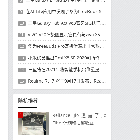
8
在AI Life应用中发现了华为FreeBuds Studio耳机
9
三星Galaxy Tab Active3蓝牙SIG认证; 发布可能快要结束了
10
ViVO V20渲染图显示它具有与vivo X50 Pro类似的后部设计
11
华为FreeBuds Pro耳机泄漏出非常熟悉的设计
12
小米优品推出Fimi X8 SE 2020可折叠无人机
13
三星将在2021年将智能手机出货量提高至3亿部
14
Realme 7、7i将于9月17日发布；Realme 7i的完整规格并导致泄漏
15
随机推荐
1
Reliance Jio透露了Jio
Fiber计划和捆绑收益