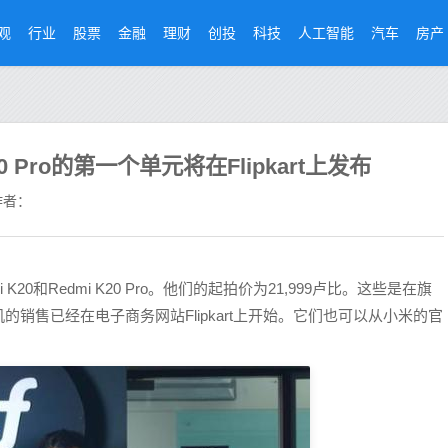
观
行业
股票
金融
理财
创投
科技
人工智能
汽车
房产
K20 Pro的第一个单元将在Flipkart上发布
者：
0和Redmi K20 Pro。他们的起拍价为21,999卢比。这些是在旗
销售已经在电子商务网站Flipkart上开始。它们也可以从小米的官