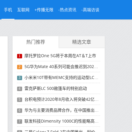
手机
互联网
+传播无限
-热点资讯
-高端访谈
热门推荐
精选文章
摩托罗拉One 5G将于本周在AT＆T上市
1
5G华为Mate 40系列可能会推迟到2021年
2
小米米10T带有MEMC支持的运动型LCD屏幕
3
雷克萨斯LC 500敞篷车的特别启动
4
台积电预计2020年8月收入将突破42亿美元，创历史新高
5
华为与主要消费品牌合作，在中国推出采用HarmonyOS 2.0的智能家居产品
6
联发科技Dimensity 1000C的性能略高于Snapdragon 765G
7
三星Galaxy Z Fold 2在中国推出，起价为16,999元