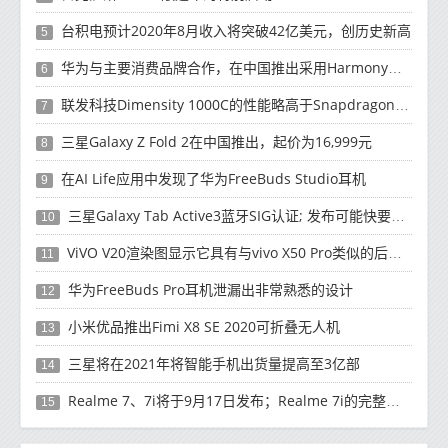
台积电预计2020年8月收入将突破42亿美元，创历史新高
5
华为与主要消费品牌合作，在中国推出采用HarmonyOS 2.0的智能家居产品
6
联发科技Dimensity 1000C的性能略高于Snapdragon 765G
7
三星Galaxy Z Fold 2在中国推出，起价为16,999元
8
在AI Life应用中发现了华为FreeBuds Studio耳机
9
三星Galaxy Tab Active3蓝牙SIG认证; 发布可能快要结束了
10
ViVO V20渲染图显示它具有与vivo X50 Pro类似的后部设计
11
华为FreeBuds Pro耳机泄漏出非常熟悉的设计
12
小米优品推出Fimi X8 SE 2020可折叠无人机
13
三星将在2021年将智能手机出货量提高至3亿部
14
Realme 7、7i将于9月17日发布；Realme 7i的完整规格并导致泄漏
15