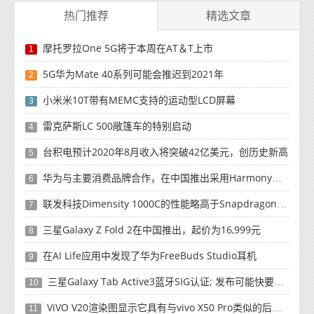
热门推荐
精选文章
摩托罗拉One 5G将于本周在AT＆T上市
1
5G华为Mate 40系列可能会推迟到2021年
2
小米米10T带有MEMC支持的运动型LCD屏幕
3
雷克萨斯LC 500敞篷车的特别启动
4
台积电预计2020年8月收入将突破42亿美元，创历史新高
5
华为与主要消费品牌合作，在中国推出采用HarmonyOS 2.0的智能家居产品
6
联发科技Dimensity 1000C的性能略高于Snapdragon 765G
7
三星Galaxy Z Fold 2在中国推出，起价为16,999元
8
在AI Life应用中发现了华为FreeBuds Studio耳机
9
三星Galaxy Tab Active3蓝牙SIG认证; 发布可能快要结束了
10
ViVO V20渲染图显示它具有与vivo X50 Pro类似的后部设计
11