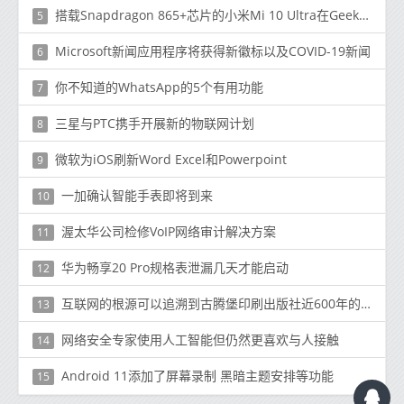
搭载Snapdragon 865+芯片的小米Mi 10 Ultra在GeekBench上弹出16GB RAM
5
Microsoft新闻应用程序将获得新徽标以及COVID-19新闻
6
你不知道的WhatsApp的5个有用功能
7
三星与PTC携手开展新的物联网计划
8
微软为iOS刷新Word Excel和Powerpoint
9
一加确认智能手表即将到来
10
渥太华公司检修VoIP网络审计解决方案
11
华为畅享20 Pro规格表泄漏几天才能启动
12
互联网的根源可以追溯到古腾堡印刷出版社近600年的历史
13
网络安全专家使用人工智能但仍然更喜欢与人接触
14
Android 11添加了屏幕录制 黑暗主题安排等功能
15