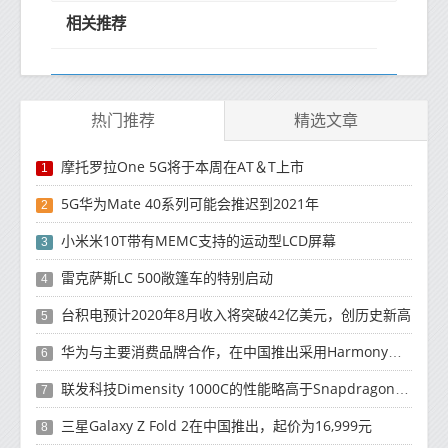
相关推荐
热门推荐
精选文章
摩托罗拉One 5G将于本周在AT＆T上市
1
5G华为Mate 40系列可能会推迟到2021年
2
小米米10T带有MEMC支持的运动型LCD屏幕
3
雷克萨斯LC 500敞篷车的特别启动
4
台积电预计2020年8月收入将突破42亿美元，创历史新高
5
华为与主要消费品牌合作，在中国推出采用HarmonyOS 2.0的智能家居产品
6
联发科技Dimensity 1000C的性能略高于Snapdragon 765G
7
三星Galaxy Z Fold 2在中国推出，起价为16,999元
8