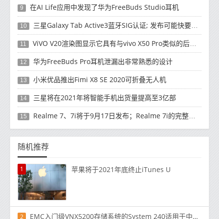
在AI Life应用中发现了华为FreeBuds Studio耳机
9
三星Galaxy Tab Active3蓝牙SIG认证; 发布可能快要结束了
10
ViVO V20渲染图显示它具有与vivo X50 Pro类似的后部设计
11
华为FreeBuds Pro耳机泄漏出非常熟悉的设计
12
小米优品推出Fimi X8 SE 2020可折叠无人机
13
三星将在2021年将智能手机出货量提高至3亿部
14
Realme 7、7i将于9月17日发布；Realme 7i的完整规格并导致泄漏
15
随机推荐
1
苹果将​​于2021年底终止iTunes U
EMC入门级VNX5200存储系统的System 240适用于中型企业和远程办公室
2