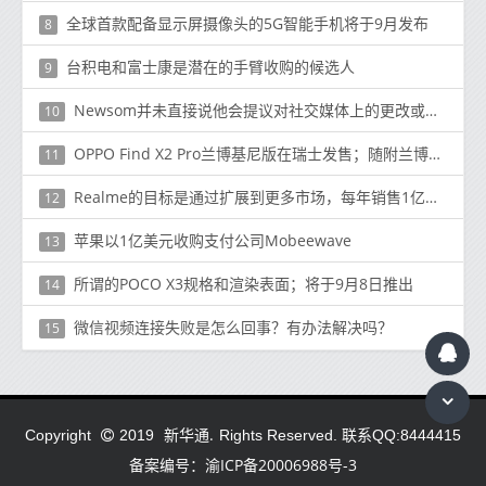
全球首款配备显示屏摄像头的5G智能手机将于9月发布
8
台积电和富士康是潜在的手臂收购的候选人
9
Newsom并未直接说他会提议对社交媒体上的更改或伪造视频进行监管
10
OPPO Find X2 Pro兰博基尼版在瑞士发售；随附兰博基尼品牌配件
11
Realme的目标是通过扩展到更多市场，每年销售1亿部智能手机
12
苹果以1亿美元收购支付公司Mobeewave
13
所谓的POCO X3规格和渲染表面；将于9月8日推出
14
微信视频连接失败是怎么回事？有办法解决吗？
15
新华通.
Copyright
2019
Rights Reserved. 联系QQ:8444415
备案编号：渝ICP备20006988号-3