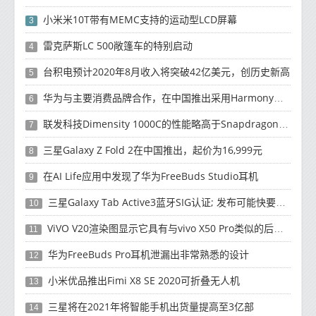
小米米10T带有MEMC支持的运动型LCD屏幕
3
雷克萨斯LC 500敞篷车的特别启动
4
台积电预计2020年8月收入将突破42亿美元，创历史新高
5
华为与主要消费品牌合作，在中国推出采用HarmonyOS 2.0的智能家居产品
6
联发科技Dimensity 1000C的性能略高于Snapdragon 765G
7
三星Galaxy Z Fold 2在中国推出，起价为16,999元
8
在AI Life应用中发现了华为FreeBuds Studio耳机
9
三星Galaxy Tab Active3蓝牙SIG认证; 发布可能快要结束了
10
ViVO V20渲染图显示它具有与vivo X50 Pro类似的后部设计
11
华为FreeBuds Pro耳机泄漏出非常熟悉的设计
12
小米优品推出Fimi X8 SE 2020可折叠无人机
13
三星将在2021年将智能手机出货量提高至3亿部
14