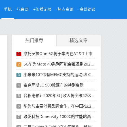
手机
互联网
+传播无限
-热点资讯
-高端访谈
热门推荐
精选文章
摩托罗拉One 5G将于本周在AT＆T上市
1
5G华为Mate 40系列可能会推迟到2021年
2
小米米10T带有MEMC支持的运动型LCD屏幕
3
雷克萨斯LC 500敞篷车的特别启动
4
台积电预计2020年8月收入将突破42亿美元，创历史新高
5
华为与主要消费品牌合作，在中国推出采用HarmonyOS 2.0的智能家居产品
6
联发科技Dimensity 1000C的性能略高于Snapdragon 765G
7
三星Galaxy Z Fold 2在中国推出，起价为16,999元