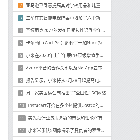
亚马逊已同意提高其对学校用品和儿童珠宝的质量控制标准
2
三星在其智能电视阵容中增加了六个新的健身应用程序
3
赛博朋克2077的发布日期被推迟到今年晚些时候
4
卡尔·佩（Carl Pei）解释了一加Nord为什么不在美国推出的原因
5
小米在2020年上半年荣the顶级增值手机品牌
6
Azure平台的合作关系以及NetApp宣布新的全闪存存储系统对于中端客户
7
报告显示，小米将从8月28日起提高电视价格，因为显示面板成本激增
8
另一家美国运营商推出了“全国性” 5G网络
9
Instacart开始在多个州提供Costco的处方
10
美光预计业务服务器的带宽和性能将有显著改善
11
小米米乐队5图像揭示了复仇者的表盘，全球NFC等
12