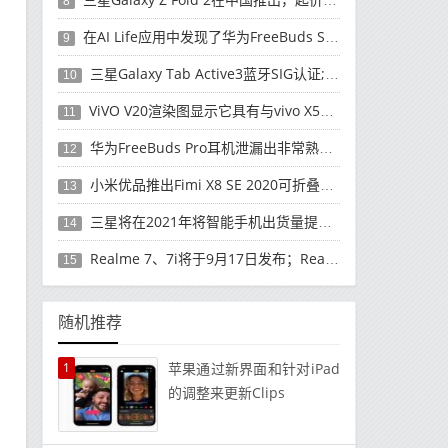
8
在AI Life应用中发现了华为FreeBuds Studio耳机
9
三星Galaxy Tab Active3蓝牙SIG认证; 发布可能快要结束了
10
ViVO V20渲染图显示它具有与vivo X50 Pro类似的后部设计
11
华为FreeBuds Pro耳机泄漏出非常熟悉的设计
12
小米优品推出Fimi X8 SE 2020可折叠无人机
13
三星将在2021年将智能手机出货量提高至3亿部
14
Realme 7、7i将于9月17日发布；Realme 7i的完整规格并导致泄漏
15
随机推荐
1
苹果通过新界面和针对iPad
的调整来更新Clips