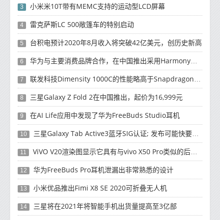
小米米10T带有MEMC支持的运动型LCD屏幕
3
雷克萨斯LC 500敞篷车的特别启动
4
台积电预计2020年8月收入将突破42亿美元，创历史新高
5
华为与主要消费品牌合作，在中国推出采用HarmonyOS 2.0的智能家居产品
6
联发科技Dimensity 1000C的性能略高于Snapdragon 765G
7
三星Galaxy Z Fold 2在中国推出，起价为16,999元
8
在AI Life应用中发现了华为FreeBuds Studio耳机
9
三星Galaxy Tab Active3蓝牙SIG认证; 发布可能快要结束了
10
ViVO V20渲染图显示它具有与vivo X50 Pro类似的后部设计
11
华为FreeBuds Pro耳机泄漏出非常熟悉的设计
12
小米优品推出Fimi X8 SE 2020可折叠无人机
13
三星将在2021年将智能手机出货量提高至3亿部
14