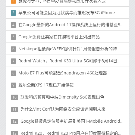
雅虎将于2月15日举办首届移动应用开发者大会
2
苹果公司可能会因为冠状病毒而推迟发布5G iPhone
3
在Google最新的Android 11操作系统上运行的诺基亚5.3模型大行其道
4
Google免费让卖家在其购物平台上列出商品
5
Netskope拒绝向eWEEK提供针对1月份报告分析的特定事件和用户数量
6
Redmi Watch，Redmi K30 Ultra 5G可能于8月14日推出
7
Moto E7 Plus可能配备Snapdragon 460处理器
8
戴尔全新XPS 17现已开始供货
9
联发科的预算和中端Dimensity SoC表现出色
10
为什么Vint Cerf认为网络安全应该追溯到未来
11
Google将紧急定位服务扩展到美国T-Mobile Android用户
12
Redmi K20，Redmi K20 Pro用户在印度获得稳定的MIUI 12更新
13