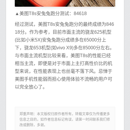
▲美图T8s安兔兔跑分测试：84618
经过测试，美图T8s安兔兔跑分的最终成绩为846
18分。作为参考，目前市面主流的骁龙625机型
(比如小米5X)安兔兔跑分成绩多在65000分上
下，骁龙653机型(如vivo X9)多在85000分左右。
与市面主流机型比较来看，美图T8s的性能已经
相当主流，即便是对于市面上主打高性价比的机
型来说，在性能表现上也丝毫不落下风。忌惮于
美图手机性能弱而担心使用体验不流畅的用户可
以完全放心了。
郑重声明：本文版权归原作者所有，转载文章仅为传播更多
信息之目的，如作者信息标记有误，请第一时间联系我们修
改或删除，多谢。