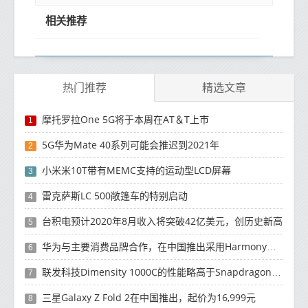
相关推荐
热门推荐
精选文章
摩托罗拉One 5G将于本周在AT＆T上市
1
5G华为Mate 40系列可能会推迟到2021年
2
小米米10T带有MEMC支持的运动型LCD屏幕
3
雷克萨斯LC 500敞篷车的特别启动
4
台积电预计2020年8月收入将突破42亿美元，创历史新高
5
华为与主要消费品牌合作，在中国推出采用HarmonyOS 2.0的智能家居产品
6
联发科技Dimensity 1000C的性能略高于Snapdragon 765G
7
三星Galaxy Z Fold 2在中国推出，起价为16,999元
8