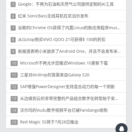
Google：不再为石油和天然气公司提供定制的AI工具
5
红米 SonicBass无线耳机在尼泊尔发布
6
谷歌的Chrome OS获得了内置Linux的新应用程序muscle
7
从Giztop购买VIVO iQOO Z1可获得$ 100的折扣
8
新报道表明小米放弃了Android One，并且不会发布米A4
9
Microsoft不再允许您推迟Windows 10更新下载
10
三星对Airdrop的答案来自Galaxy S20
11
SAP增强PowerDesigner支持混合动力的每一个阴影
12
从边缘到云的非常完整的产品组合数字化转型始于安全连接
13
沃尔玛的Vudu数字视频平台已被Fandango收购
14
Red Magic 5S将于7月28日推出
15