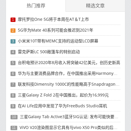
热门推荐
精选文章
摩托罗拉One 5G将于本周在AT＆T上市
1
5G华为Mate 40系列可能会推迟到2021年
2
小米米10T带有MEMC支持的运动型LCD屏幕
3
雷克萨斯LC 500敞篷车的特别启动
4
台积电预计2020年8月收入将突破42亿美元，创历史新高
5
华为与主要消费品牌合作，在中国推出采用HarmonyOS 2.0的智能家居产品
6
联发科技Dimensity 1000C的性能略高于Snapdragon 765G
7
三星Galaxy Z Fold 2在中国推出，起价为16,999元
8
在AI Life应用中发现了华为FreeBuds Studio耳机
9
三星Galaxy Tab Active3蓝牙SIG认证; 发布可能快要结束了
10
ViVO V20渲染图显示它具有与vivo X50 Pro类似的后部设计
11