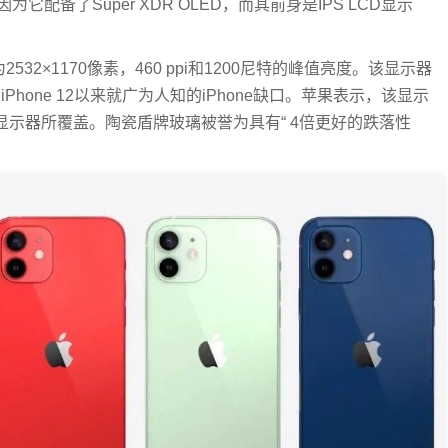
，因为它配备了Super XDR OLED，而其前身是IPS LCD显示
为2532×1170像素，460 ppi和1200尼特的峰值亮度。该显示器
hone 12以来就广为人知的iPhone缺口。苹果表示，该显示
ld的显示器所覆盖。陶瓷盾牌玻璃被誉为具有“ 4倍更好的跌落性