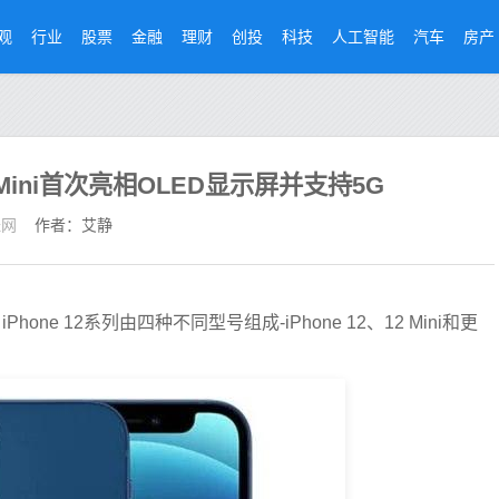
观
行业
股票
金融
理财
创投
科技
人工智能
汽车
房产
 12 Mini首次亮相OLED显示屏并支持5G
经网
作者：艾静
one 12系列由四种不同型号组成-iPhone 12、12 Mini和更