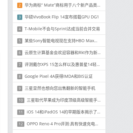
华为商标“ Mate”商标用于八个新产品类别
2
华硕VivoBook Flip 14宣布搭载GPU DG1
3
T-Mobile不会与Sprint达成当前合并交易
4
某些Sony智能电视现在支持HBO Max流媒体服务
5
云原生计算基金会欢迎容器和Rkt作为新项目
6
评测戴尔XPS 15怎么样以及惠普星14轻薄本续航如何
7
Google Pixel 4A获得IMDA和BIS认证
8
三星显然也想向您出售翻新的智能手机
9
三星取代苹果成为印度顶级高级智能手机品牌
10
iOS 14和iPadOS 14的早期版本揭示了iPhone，iPad的新功能
11
OPPO Reno 4 Pro评测:具有快速充电功能与90Hz弯曲显示屏
12