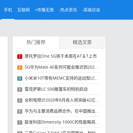
手机
互联网
+传播无限
-热点资讯
-高端访谈
热门推荐
精选文章
摩托罗拉One 5G将于本周在AT＆T上市
1
5G华为Mate 40系列可能会推迟到2021年
2
小米米10T带有MEMC支持的运动型LCD屏幕
3
雷克萨斯LC 500敞篷车的特别启动
4
台积电预计2020年8月收入将突破42亿美元，创历史新高
5
华为与主要消费品牌合作，在中国推出采用HarmonyOS 2.0的智能家居产品
6
联发科技Dimensity 1000C的性能略高于Snapdragon 765G
7
三星Galaxy Z Fold 2在中国推出，起价为16,999元