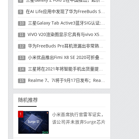
8
在AI Life应用中发现了华为FreeBuds Studio耳机
9
三星Galaxy Tab Active3蓝牙SIG认证; 发布可能快要结束了
10
ViVO V20渲染图显示它具有与vivo X50 Pro类似的后部设计
11
华为FreeBuds Pro耳机泄漏出非常熟悉的设计
12
小米优品推出Fimi X8 SE 2020可折叠无人机
13
三星将在2021年将智能手机出货量提高至3亿部
14
Realme 7、7i将于9月17日发布；Realme 7i的完整规格并导致泄漏
15
随机推荐
1
小米首席执行官雷军证实，
该公司并未放弃Surge芯片
组