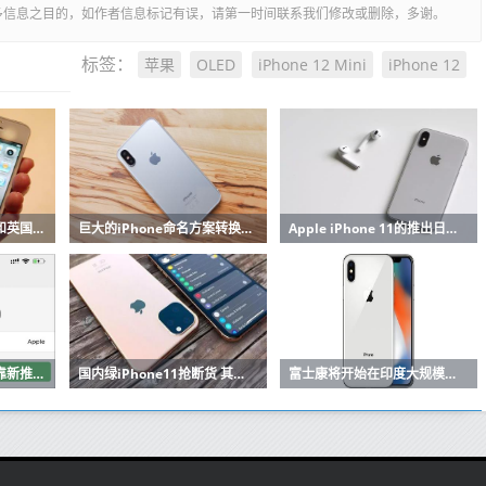
多信息之目的，如作者信息标记有误，请第一时间联系我们修改或删除，多谢。
苹果
OLED
iPhone 12 Mini
iPhone 12
标签：
比较iPhone Android和英国其他电话市场的手机交易和合约
巨大的iPhone命名方案转换可能正在进行中
Apple iPhone 11的推出日期与三合一后置摄像头泄露
新iPhone订单减少 仅靠新推出的午夜绿配色挺着
国内绿iPhone11抢断货 其他颜色暗淡无以为
富士康将开始在印度大规模生产最新的iPhone