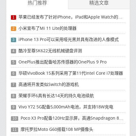
热门推荐
精选文章
苹果已经发布了针对iPhone，iPad和Apple Watch的安全补丁更新
1
小米宣布了Mi 11 Lite的处理器
2
iPhone 13 Pro可以采用哑光黑并具有改进的人像模式
3
酷冷至尊SK622无线机械键盘评测
4
OnePlus推出配备哈苏传感器的OnePlus 9 Pro
5
华硕VivoBook 15系列采用了第11代Intel Core i7处理器
6
高通将开发类似Switch的游戏机
7
荣耀手环6具有长达14天的持久电池续航
8
Vivo Y72 5G配备5,000mAh电池，并支持18W充电
9
Poco X3 Pro配备120Hz显示屏，高通Snapdragon 860处理器
10
摩托罗拉Moto G60搭载108 MP摄像头
11