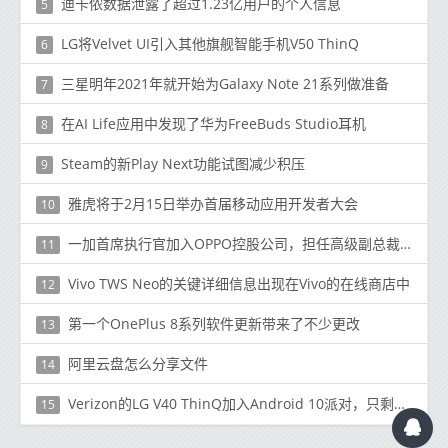
迪卡侬数据泄露了超过1.23亿用户的个人信息
5
LG将Velvet UI引入其他旗舰智能手机V50 ThinQ
6
三星明年2021年就开始为Galaxy Note 21系列做准备
7
在AI Life应用中发现了华为FreeBuds Studio耳机
8
Steam的新Play Next功能试图减少积压
9
雅虎将于2月15日举办首届移动应用开发者大会
10
一加首席执行官加入OPPO控股公司，担任高级副总裁兼首席产品经验官
11
Vivo TWS Neo的关键详细信息出现在Vivo的在线商店中
12
第一个OnePlus 8系列软件更新带来了不少更改
13
阿里云盘怎么分享文件
14
Verizon的LG V40 ThinQ加入Android 10派对，只剩下一个运营商
15