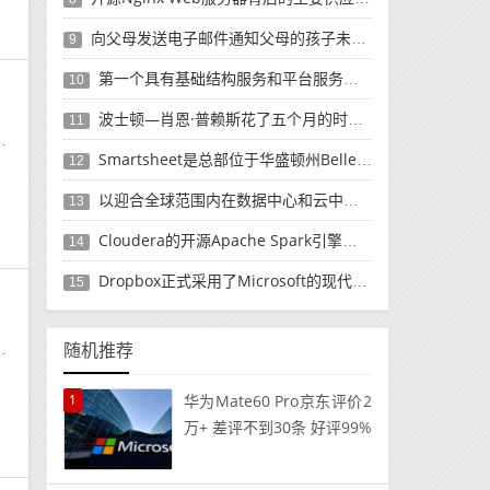
向父母发送电子邮件通知父母的孩子未经授权而购买了有关如何退款的产品
9
第一个具有基础结构服务和平台服务的公共云平台
10
波士顿—肖恩·普赖斯花了五个月的时间领导软件巨头SAP的云计算工作
11
速
Smartsheet是总部位于华盛顿州Bellevue的商业软件制造商
12
以迎合全球范围内在数据中心和云中使用它们的数千名客户
13
Cloudera的开源Apache Spark引擎发行版上运行的Cloud Dataflow版本
14
Dropbox正式​​采用了Microsoft的现代应用程序的移动计算方法
15
的
随机推荐
1
华为Mate60 Pro京东评价2
万+ 差评不到30条 好评99%