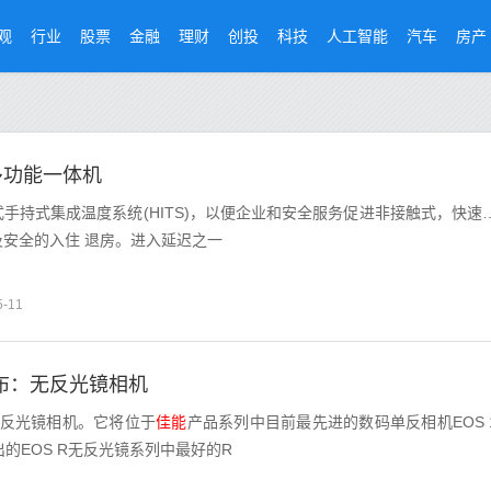
观
行业
股票
金融
理财
创投
科技
人工智能
汽车
房产
多功能一体机
手持式集成温度系统(HITS)，以便企业和安全服务促进非接触式，快速
安全的入住 退房。进入延迟之一
5-11
宣布：无反光镜相机
是无反光镜相机。它将位于
佳能
产品系列中目前最先进的数码单反相机EOS 
推出的EOS R无反光镜系列中最好的R