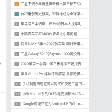
三星下调今年折叠屏新机出货目标至500万至600万台
2
台积电创历史新高；短暂地成为全球第十大最有价值的公司
3
感
毕马威日本调查：仅3%的日本人换车时考虑买电车
4
小鹏汽车回应M03仪表盘太小等问题：新仪表在做了
5
马自达MX-5推出2027款车型 同时新增锌绿车身配色
6
三星Galaxy S21的Exynos 1000将没有AMD GPU，将落后于骁龙875
7
在
2020年第一季度中国平板电脑市场报告
8
苹果Vision Pro媒体评测解禁 虽惊艳但也有不足之处
9
手机制造商现在可以购买和使用三星的可折叠显示器
10
小米Master系列OLED电视据称比LCD电视贵5倍
11
Google可能正在为Android上的Chrome浏览器滚动屏幕截图
12
。