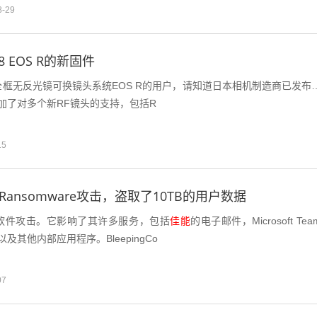
8-29
 EOS R的新固件
全框无反光镜可换镜头系统EOS R的用户，请知道日本相机制造商已发布
增加了对多个新RF镜头的支持，包括R
15
 Ransomware攻击，盗取了10TB的用户数据
软件攻击。它影响了其许多服务，包括
佳能
的电子邮件，Microsoft Tea
及其他内部应用程序。BleepingCo
07