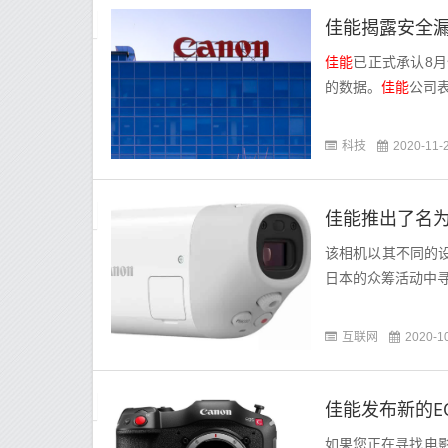
佳能揭露安全
佳能
已正式承认8
的数据。
佳能
公司
科技
2020-11-
佳能推出了名为P
该相机以其不同的设计
日本的众筹活动中
互联网
2020-1
佳能发布新的EOS
如果您正在寻找电