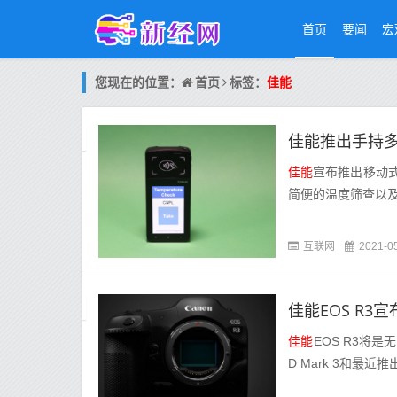
首页
要闻
宏
首页
您现在的位置：
标签：
佳能
佳能推出手持
佳能
宣布推出移动式
简便的温度筛查以及
互联网
2021-0
佳能EOS R3
佳能
EOS R3将
D Mark 3和最近