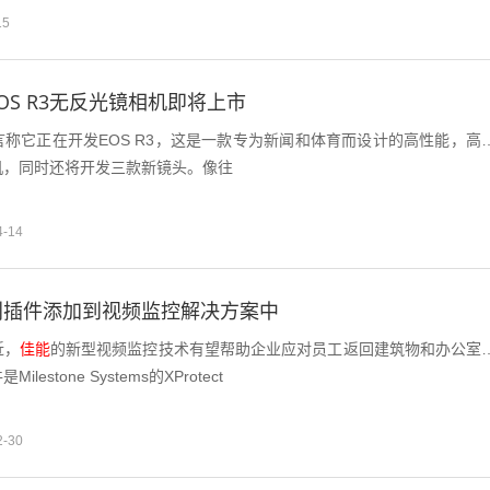
15
OS R3无反光镜相机即将上市
称它正在开发EOS R3，这是一款专为新闻和体育而设计的高性能，高
机，同时还将开发三款新镜头。像往
4-14
别插件添加到视频监控解决方案中
近，
佳能
的新型视频监控技术有望帮助企业应对员工返回建筑物和办公室
ilestone Systems的XProtect
2-30