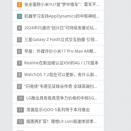
张全蛋称小米YU7是“梦中情车”：雷军不止是营销做得好
2
机器学习支持AppDynamics的中枢神经系统监控视觉
3
2024中兴通讯“创兴日”可持续发展论坛：绿色·向新·共生
4
三星Galaxy Z Fold5立式交互拍摄 引领折叠生活新方式
5
早报：外媒评价小米17 Pro Max AR眼镜显示续航双突破
6
Realme在新加坡认证X50的4G / LTE版本
7
WatchOS 7.2现在可以更新，有什么新功能？
8
“闪电侠”韦德见证硅谷传奇 全球高端扫地机市场进入追觅时代！
9
LG推出具有极具竞争力价格的中档5G智能手机
10
泄漏显示iQOO 5系列将于本月推出
11
版图再扩容！理想L9 Livis极速体验季新增39家门店
12