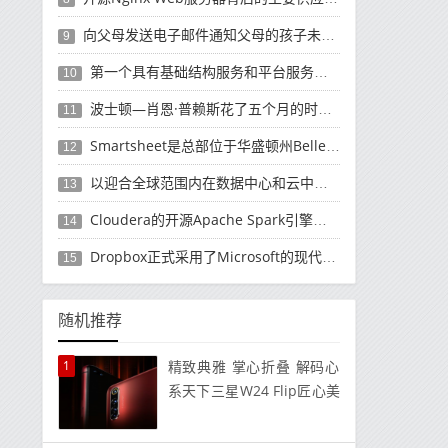
向父母发送电子邮件通知父母的孩子未经授权而购买了有关如何退款的产品
9
第一个具有基础结构服务和平台服务的公共云平台
10
波士顿—肖恩·普赖斯花了五个月的时间领导软件巨头SAP的云计算工作
11
Smartsheet是总部位于华盛顿州Bellevue的商业软件制造商
12
以迎合全球范围内在数据中心和云中使用它们的数千名客户
13
Cloudera的开源Apache Spark引擎发行版上运行的Cloud Dataflow版本
14
Dropbox正式​​采用了Microsoft的现代应用程序的移动计算方法
15
随机推荐
1
精致典雅 掌心折叠 解码心
系天下三星W24 Flip匠心美
学