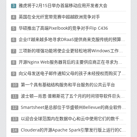
雅虎将于2月15日举办首届移动应用开发者大会
3
英国在全光纤宽带竞赛中超越欧洲竞争对手
4
华硕推出了高端Pixelbook的竞争对手Flip C436
5
企业IT越来越多地寻求DRaaS提供商来克服传统的预算资源和复杂性挑战
6
三项新的增强功能将使企业更轻松地将Windows工作负载迁移到云
7
开源Nginx Web服务器背后的主要供应商正在寻求为未来10年的增长提供资金
8
向父母发送电子邮件通知父母的孩子未经授权而购买了有关如何退款的产品
9
第一个具有基础结构服务和平台服务的公共云平台
10
波士顿—肖恩·普赖斯花了五个月的时间领导软件巨头SAP的云计算工作
11
Smartsheet是总部位于华盛顿州Bellevue的商业软件制造商
12
以迎合全球范围内在数据中心和云中使用它们的数千名客户
13
Cloudera的开源Apache Spark引擎发行版上运行的Cloud Dataflow版本
14