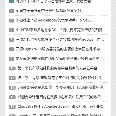
雅虎将于2月15日举办首届移动应用开发者大会
3
英国在全光纤宽带竞赛中超越欧洲竞争对手
4
华硕推出了高端Pixelbook的竞争对手Flip C436
5
企业IT越来越多地寻求DRaaS提供商来克服传统的预算资源和复杂性挑战
6
三项新的增强功能将使企业更轻松地将Windows工作负载迁移到云
7
开源Nginx Web服务器背后的主要供应商正在寻求为未来10年的增长提供资金
8
向父母发送电子邮件通知父母的孩子未经授权而购买了有关如何退款的产品
9
第一个具有基础结构服务和平台服务的公共云平台
10
波士顿—肖恩·普赖斯花了五个月的时间领导软件巨头SAP的云计算工作
11
Smartsheet是总部位于华盛顿州Bellevue的商业软件制造商
12
以迎合全球范围内在数据中心和云中使用它们的数千名客户
13
Cloudera的开源Apache Spark引擎发行版上运行的Cloud Dataflow版本
14
Dropbox正式​​采用了Microsoft的现代应用程序的移动计算方法