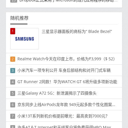
15
随机推荐
1
三星显示器面板的商标为“ Blade Bezel”
Realme Watch今天在印度上市，价格为₹3,999（$ 52）
2
小米汽车一项专利公开 车身后部结构和对开门式车辆
3
GT Runner 2同款！华为WATCH GT 6将升级多项新功能
4
三星Galaxy A72 5G：新泄漏揭示了四摄像头
5
京东同步上线AirPods龙年款 949元起多款个性化图案可选
6
小米13T系列新机价格提前曝光：最高卖到7000元？
7
许多AT＆T Internet和无线客户将免费获得HBO Max
8