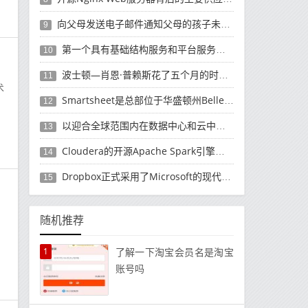
向父母发送电子邮件通知父母的孩子未经授权而购买了有关如何退款的产品
9
第一个具有基础结构服务和平台服务的公共云平台
10
波士顿—肖恩·普赖斯花了五个月的时间领导软件巨头SAP的云计算工作
11
术
Smartsheet是总部位于华盛顿州Bellevue的商业软件制造商
12
商
以迎合全球范围内在数据中心和云中使用它们的数千名客户
13
Cloudera的开源Apache Spark引擎发行版上运行的Cloud Dataflow版本
14
Dropbox正式​​采用了Microsoft的现代应用程序的移动计算方法
15
品
随机推荐
1
了解一下淘宝会员名是淘宝
账号吗