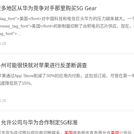
多地区从华为竞争对手那里购买5G Gear
"news_tag_font">美国</font>对中国科技和电信巨头华为的压力越来越大。一
ss="news_tag_font">美国</font>的新制裁切断了台积电的芯片供应，现在，
tag_font">…
6-26
各州可能很快就对苹果进行反垄断调查
果通过App Store削减了30%的应用内付款。这包括订阅，尽管在第一
度降低到了15%。
6-25
允许公司与华为合作制定5G标准
打击华为并试图与供应商切断联系，
美国
商务部也宣布将允许
美国
公司与