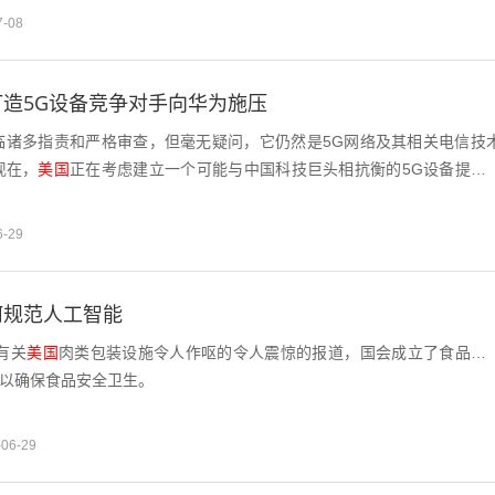
7-08
造5G设备竞争对手向华为施压
临诸多指责和严格审查，但毫无疑问，它仍然是5G网络及其相关电信技
现在，
美国
正在考虑建立一个可能与中国科技巨头相抗衡的5G设备提供
6-29
何规范人工智能
有关
美国
肉类包装设施令人作呕的令人震惊的报道，国会成立了食品药
)，以确保食品安全卫生。
-06-29