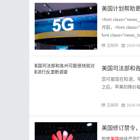
美国计划帮助更
<font class=
月前，<font cla
font class="news_
互联网
2020-0
美国司法部和
您可能现在知道，苹
之后，苹果的降价幅
互联网
2020-0
美国修订禁令，
即使
美国
继续严厉