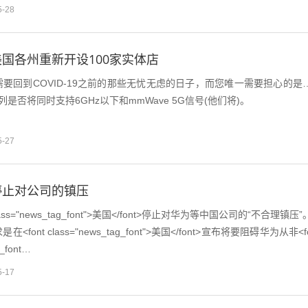
5-28
国各州重新开设100家实体店
要回到COVID-19之前的那些无忧无虑的日子，而您唯一需要担心的是
2系列是否将同时支持6GHz以下和mmWave 5G信号(他们将)。
5-27
停止对公司的镇压
lass="news_tag_font">美国</font>停止对华为等中国公司的“不合理镇压”
font class="news_tag_font">美国</font>宣布将要阻碍华为从非<f
g_font…
5-17