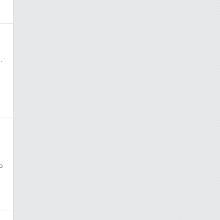
苹
。
o