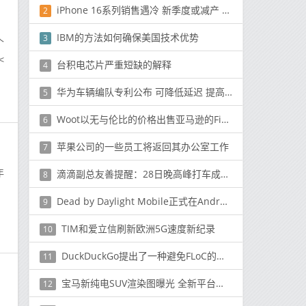
iPhone 16系列销售遇冷 新季度或减产 300 万部
2
IBM的方法如何确保美国技术优势
3
个
<
台积电芯片严重短缺的解释
4
华为车辆编队专利公布 可降低延迟 提高辅助驾驶安全性
5
Woot以无与伦比的价格出售亚马逊的Fire HD 8平板电脑
6
苹果公司的一些员工将返回其办公室工作
7
年
滴滴副总友善提醒：28日晚高峰打车成功率或不足50%
8
Dead by Daylight Mobile正式在Android上可用
9
TIM和爱立信刷新欧洲5G速度新纪录
10
DuckDuckGo提出了一种避免FLoC的方法
11
宝马新纯电SUV渲染图曝光 全新平台打造 小“鼻孔”版iX?
12
华