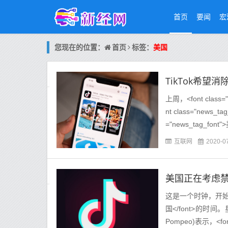
首页
要闻
宏
首页
您现在的位置：
标签：
美国
TikTok希望消
上周，<font class
nt class="news
="news_tag_font
互联网
2020-0
美国正在考虑禁
这是一个时钟，开始敲打流
国</font>的时间。星期
Pompeo)表示，<fon