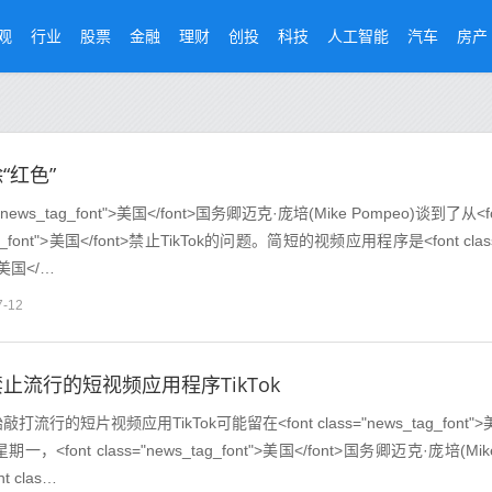
观
行业
股票
金融
理财
创投
科技
人工智能
汽车
房产
除“红色”
="news_tag_font">美国</font>国务卿迈克·庞培(Mike Pompeo)谈到了从<f
_tag_font">美国</font>禁止TikTok的问题。简短的视频应用程序是<font clas
">美国</…
7-12
止流行的短视频应用程序TikTok
行的短片视频应用TikTok可能留在<font class="news_tag_font">
一，<font class="news_tag_font">美国</font>国务卿迈克·庞培(Mik
t clas…