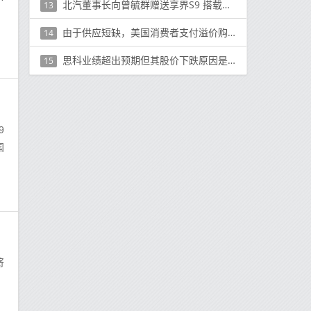
北汽董事长向曾毓群赠送享界S9 搭载宁德时代电池
13
由于供应短缺，美国消费者支付溢价购买二手OnePlus 8 Pro
14
思科业绩超出预期但其股价下跌原因是硬件销售下降
15
9
国
将