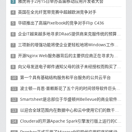
雅虎将于2月15日举办首届移动应用开发者大会
3
英国在全光纤宽带竞赛中超越欧洲竞争对手
4
华硕推出了高端Pixelbook的竞争对手Flip C436
5
企业IT越来越多地寻求DRaaS提供商来克服传统的预算资源和复杂性挑战
6
三项新的增强功能将使企业更轻松地将Windows工作负载迁移到云
7
开源Nginx Web服务器背后的主要供应商正在寻求为未来10年的增长提供资金
8
向父母发送电子邮件通知父母的孩子未经授权而购买了有关如何退款的产品
9
第一个具有基础结构服务和平台服务的公共云平台
10
波士顿—肖恩·普赖斯花了五个月的时间领导软件巨头SAP的云计算工作
11
Smartsheet是总部位于华盛顿州Bellevue的商业软件制造商
12
以迎合全球范围内在数据中心和云中使用它们的数千名客户
13
Cloudera的开源Apache Spark引擎发行版上运行的Cloud Dataflow版本
14
Dropbox正式​​采用了Microsoft的现代应用程序的移动计算方法