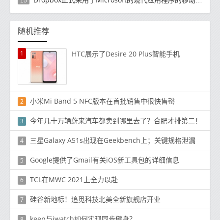
15
随机推荐
1
HTC展示了Desire 20 Plus智能手机
小米Mi Band 5 NFC版本在首批销售中很快售罄
2
今年几十万辆蔚来汽车都卖到哪里去了？合肥才排第二！
3
三星Galaxy A51s出现在Geekbench上；关键规格泄漏
4
Google提供了Gmail有关iOS新工具包的详细信息
5
TCL在MWC 2021上全力以赴
6
硅谷新地标！追觅科技北美全新旗舰店开业
7
keep与iwatch如何实现同步健身？
8