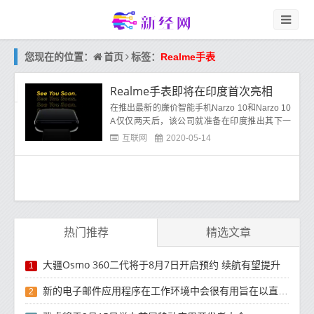
首页
您现在的位置：
标签：
Realme手表
Realme手表即将在印度首次亮相
在推出最新的廉价智能手机Narzo 10和Narzo 10
A仅仅两天后，该公司就准备在印度推出其下一
个产品。期待已久的“ Realme Watch”排在下一
互联网
2020-05-14
个，因为Realme在社交媒体上分享了预告片。
热门推荐
精选文章
大疆Osmo 360二代将于8月7日开启预约 续航有望提升
1
新的电子邮件应用程序在工作环境中会很有用旨在以直观方式组织电子邮件收件箱的新功能
2