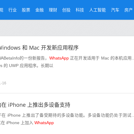
观
行业
股票
金融
理财
创投
科技
人工智能
汽车
房产
 Windows 和 Mac 开发新应用程序
etaInfo的一份新报告，
WhatsApp
正在开发适用于 Mac 的本机应用
ws 的 UWP 应用程序。长期以
1-16
开始在 iPhone 上推出多设备支持
在 iPhone 上推出了备受期待的多设备功能。多设备功能仍处于测试
 iPhone 上加入
WhatsApp