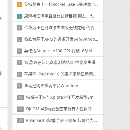
英特尔第十一代Rocket Lake-S处理器价格泄露
2
周鸿祎任泽平直播比拼俯卧撑 网友：动作像极了磕头
3
a
传华为正在测试原生磁吸无线充电 代价是机身厚度增加？
4
微软为基于ARM的设备开发64位Windows模拟器
5
英伟达Ampere A100 GPU打破16条AI世界纪录，比Volta V100快4.2倍
6
仰望U9在纽北赛道测试结束 中途发生爆胎 11月再战！
7
消
苹果称 iPad mini 6 的果冻滚动显示问题是“正常行为”
8
亚马逊购买播客平台Wondery
9
特斯拉正在与Xplora合作开发新型Smartwatch
10
DJI OM 4移动云台宣布具有人性化的磁性支架和可折叠设计
11
Polar Grit X智能手表已发布 起价约为430美元
12
设