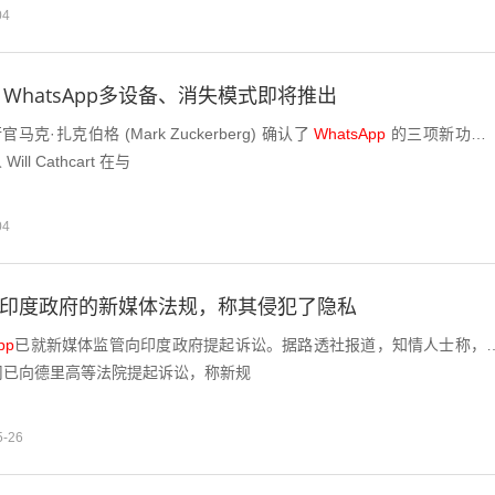
04
WhatsApp多设备、消失模式即将推出
行官马克·扎克伯格 (Mark Zuckerberg) 确认了
WhatsApp
的三项新功能。
ill Cathcart 在与
04
p起诉印度政府的新媒体法规，称其侵犯了隐私
pp
已就新媒体监管向印度政府提起诉讼。据路透社报道，知情人士称，
司已向德里高等法院提起诉讼，称新规
5-26