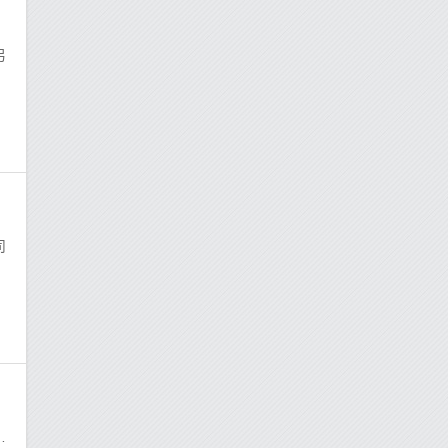
另
司
该