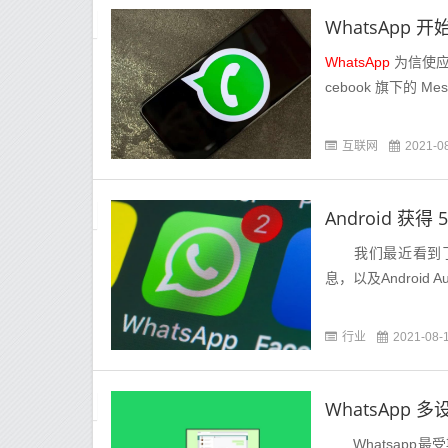
WhatsApp 
WhatsApp
为信使应
cebook 旗下的 M
互联网
2021-0
Android 获得
我们最近看到了一些出
息，以及Android
行业
2021-08-
WhatsApp
Whatsapp最受