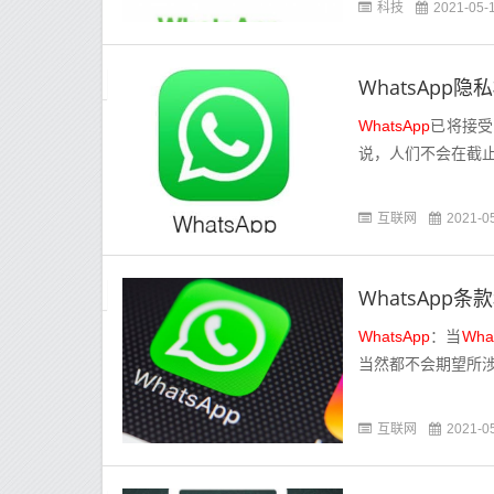
科技
2021-05-
WhatsAp
WhatsApp
已将接受
说，人们不会在截
互联网
2021-0
WhatsApp
WhatsApp
：当
Wha
当然都不会期望所
互联网
2021-0