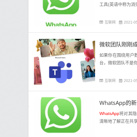
工具(英语中称为消
互联网
2021-0
微软团队刚刚成为
如果你在围绕用户
台，微软团队不是
互联网
2021-0
WhatsAp
WhatsApp
将对其隐
清晰地了解正在共