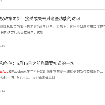
17
p隐私权政策更新：接受或失去对这些功能的访问
新隐私政策的截止日期定为5月15日。实际上，该社交消息应用程序现
止日期结束后丢失其帐户，这对
5-15
条款和条件：5月15日之前您需要知道的一切
tsApp
和Facebook在年初开始胆怯地宣布要迅速接受的新条款和服务时
涉及的一切。5个月后，我们距离截止日
5-14