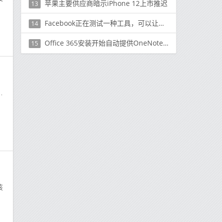
苹果主要供应商暗示iPhone 12上市推迟
13
Facebook正在测试一种工具，可以让用户声称拥有图像版权
14
Office 365安装开始自动提供OneNote 2016
15
，
该