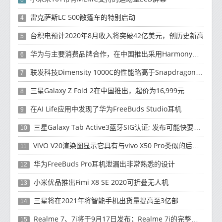
雷克萨斯LC 500敞篷车的特别启动
4
台积电预计2020年8月收入将突破42亿美元，创历史新高
5
华为与主要消费品牌合作，在中国推出采用HarmonyOS 2.0的智能家居产品
6
联发科技Dimensity 1000C的性能略高于Snapdragon 765G
7
三星Galaxy Z Fold 2在中国推出，起价为16,999元
8
在AI Life应用中发现了华为FreeBuds Studio耳机
9
三星Galaxy Tab Active3蓝牙SIG认证; 发布可能快要结束了
10
ViVO V20渲染图显示它具有与vivo X50 Pro类似的后部设计
11
华为FreeBuds Pro耳机泄漏出非常熟悉的设计
12
小米优品推出Fimi X8 SE 2020可折叠无人机
13
三星将在2021年将智能手机出货量提高至3亿部
14
Realme 7、7i将于9月17日发布；Realme 7i的完整规格并导致泄漏
15