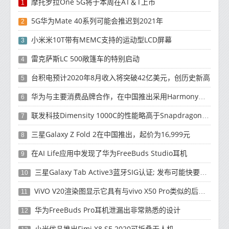
摩托罗拉One 5G将于本周在AT＆T上市
1
5G华为Mate 40系列可能会推迟到2021年
2
小米米10T带有MEMC支持的运动型LCD屏幕
3
雷克萨斯LC 500敞篷车的特别启动
4
台积电预计2020年8月收入将突破42亿美元，创历史新高
5
华为与主要消费品牌合作，在中国推出采用HarmonyOS 2.0的智能家居产品
6
联发科技Dimensity 1000C的性能略高于Snapdragon 765G
7
三星Galaxy Z Fold 2在中国推出，起价为16,999元
8
在AI Life应用中发现了华为FreeBuds Studio耳机
9
三星Galaxy Tab Active3蓝牙SIG认证; 发布可能快要结束了
10
ViVO V20渲染图显示它具有与vivo X50 Pro类似的后部设计
11
华为FreeBuds Pro耳机泄漏出非常熟悉的设计
12
小米优品推出Fimi X8 SE 2020可折叠无人机