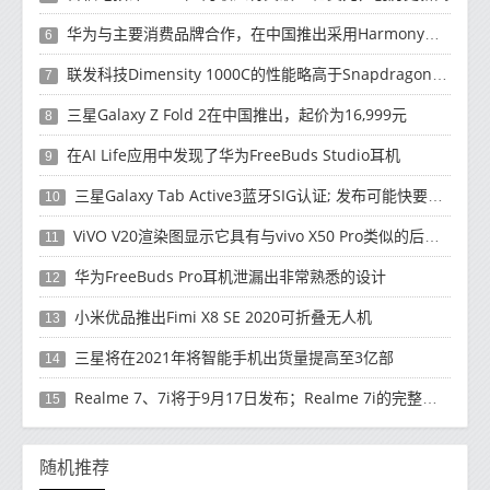
华为与主要消费品牌合作，在中国推出采用HarmonyOS 2.0的智能家居产品
6
联发科技Dimensity 1000C的性能略高于Snapdragon 765G
7
三星Galaxy Z Fold 2在中国推出，起价为16,999元
8
在AI Life应用中发现了华为FreeBuds Studio耳机
9
三星Galaxy Tab Active3蓝牙SIG认证; 发布可能快要结束了
10
ViVO V20渲染图显示它具有与vivo X50 Pro类似的后部设计
11
华为FreeBuds Pro耳机泄漏出非常熟悉的设计
12
小米优品推出Fimi X8 SE 2020可折叠无人机
13
三星将在2021年将智能手机出货量提高至3亿部
14
Realme 7、7i将于9月17日发布；Realme 7i的完整规格并导致泄漏
15
随机推荐