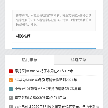
郑重声明：本文版权归原作者所有，转载文章仅为传播更多
信息之目的，如作者信息标记有误，请第一时间联系我们修
改或删除，多谢。
相关推荐
热门推荐
精选文章
摩托罗拉One 5G将于本周在AT＆T上市
1
5G华为Mate 40系列可能会推迟到2021年
2
小米米10T带有MEMC支持的运动型LCD屏幕
3
雷克萨斯LC 500敞篷车的特别启动
4
台积电预计2020年8月收入将突破42亿美元，创历史新高
5