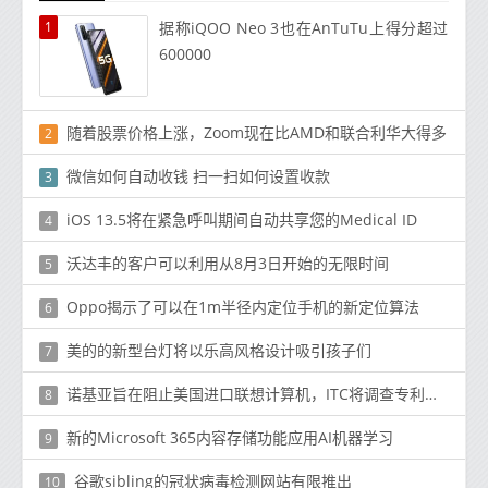
1
据称iQOO Neo 3也在AnTuTu上得分超过
600000
随着股票价格上涨，Zoom现在比AMD和联合利华大得多
2
微信如何自动收钱 扫一扫如何设置收款
3
iOS 13.5将在紧急呼叫期间自动共享您的Medical ID
4
沃达丰的客户可以利用从8月3日开始的无限时间
5
Oppo揭示了可以在1m半径内定位手机的新定位算法
6
美的的新型台灯将以乐高风格设计吸引孩子们
7
诺基亚旨在阻止美国进口联想计算机，ITC将调查专利侵权指控
8
新的Microsoft 365内容存储功能应用AI机器学习
9
谷歌sibling的冠状病毒检测网站有限推出
10