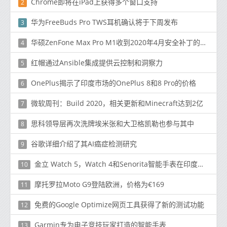
Chrome即将在iPad上获得多个窗口支持
2
华为FreeBuds Pro TWS耳机确认将于下周发布
3
华硕ZenFone Max Pro M1收到2020年4月安全补丁的第二次Android 10 Beta更新
4
红帽通过Ansible集成提供云控制和洞察力
5
OnePlus揭示了印度市场的OnePlus 8和8 Pro的价格
6
微软周刊：Build 2020，相关更新和Minecraft达到2亿
7
思科领导层再次洗牌埃米张和大卫格凯勒也参与其中
8
谷歌详细介绍了其AI癌症检测研究
9
金立 Watch 5，Watch 4和Senorita智能手表在印度推出
10
摩托罗拉Moto G9登陆欧洲，价格为€169
11
免费的Google Optimize网页工具获得了新的测试功能
12
Garmin专为电子竞技玩家打造的智能手表
13