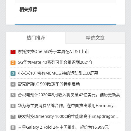
相关推荐
热门推荐
精选文章
摩托罗拉One 5G将于本周在AT＆T上市
1
5G华为Mate 40系列可能会推迟到2021年
2
小米米10T带有MEMC支持的运动型LCD屏幕
3
雷克萨斯LC 500敞篷车的特别启动
4
台积电预计2020年8月收入将突破42亿美元，创历史新高
5
华为与主要消费品牌合作，在中国推出采用HarmonyOS 2.0的智能家居产品
6
联发科技Dimensity 1000C的性能略高于Snapdragon 765G
7
三星Galaxy Z Fold 2在中国推出，起价为16,999元
8