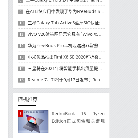
8
在AI Life应用中发现了华为FreeBuds Studio耳机
9
三星Galaxy Tab Active3蓝牙SIG认证; 发布可能快要结束了
10
ViVO V20渲染图显示它具有与vivo X50 Pro类似的后部设计
11
华为FreeBuds Pro耳机泄漏出非常熟悉的设计
12
小米优品推出Fimi X8 SE 2020可折叠无人机
13
三星将在2021年将智能手机出货量提高至3亿部
14
Realme 7、7i将于9月17日发布；Realme 7i的完整规格并导致泄漏
15
随机推荐
1
RedmiBook 16 Ryzen
Edition正式图像和关键规
格在发布前就已发布