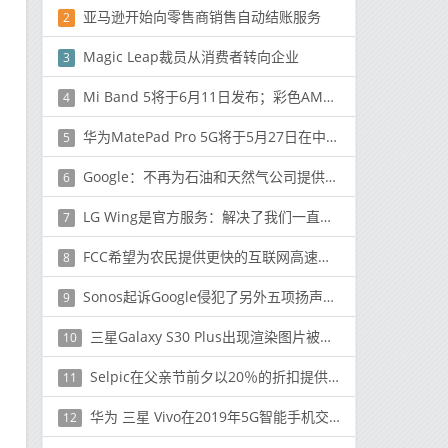
亚马逊开始向零售商销售自动结账服务
2
Magic Leap裁员从消费者转向企业
3
Mi Band 5将于6月11日发布；彩色AMOLED显示屏和更大的屏幕尺寸
4
华为MatePad Pro 5G将于5月27日在中国亮相
5
Google：不再为石油和天然气公司提供定制的AI工具
6
LG Wing是官方服务：解决了我们一直以来遇到的智能手机使用问题
7
FCC希望为农民提供更快的互联网高速连接可以使农场和牧场变得更智能
8
Sonos起诉Google侵犯了另外五项扬声器专利
9
三星Galaxy S30 Plus出现渲染图片被泄漏
10
Selpic在父亲节前夕以20％的折扣提供便携式打印机
11
华为 三星 Vivo在2019年5G智能手机交付方面处于领先地位
12