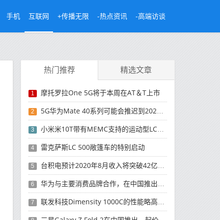
手机
互联网
+传播无限
-热点资讯
-高端访谈
热门推荐
精选文章
摩托罗拉One 5G将于本周在AT＆T上市
1
5G华为Mate 40系列可能会推迟到2021年
2
小米米10T带有MEMC支持的运动型LCD屏幕
3
雷克萨斯LC 500敞篷车的特别启动
4
台积电预计2020年8月收入将突破42亿美元，创历史新高
5
华为与主要消费品牌合作，在中国推出采用HarmonyOS 2.0的智能家居产品
6
联发科技Dimensity 1000C的性能略高于Snapdragon 765G
7
三星Galaxy Z Fold 2在中国推出，起价为16,999元