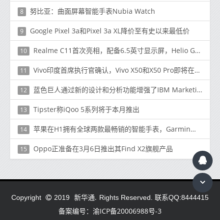
努比亚：曲面屏幕智能手表Nubia Watch
8
Google Pixel 3a和Pixel 3a XL降价至有史以来最低价
9
Realme C11首次亮相，配备6.5英寸显示屏，Helio G35、5,000mAh电池，13MP双摄像头，售价约100美元
10
Vivo印度首席执行官确认，Vivo X50和X50 Pro即将在印度推出
11
蓝色巨人通过新的设计和分析功能增强了IBM Marketing Cloud
12
Tipster称iQoo 5系列将于本月推出
13
苹果在H1拥有全球两款最畅销的智能手表，Garmin居于华为和三星之首
14
Oppo正准备在3月6日推出其Find X2旗舰产品
15
新华通.
Copyright
2019
Rights Reserved. 联系QQ:8444415
备案编号：渝ICP备20006988号-3