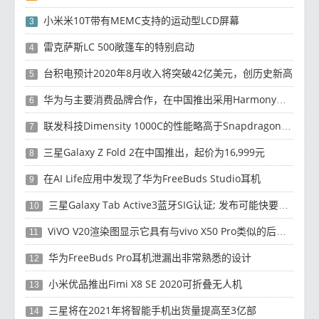
小米米10T带有MEMC支持的运动型LCD屏幕
3
雷克萨斯LC 500敞篷车的特别启动
4
台积电预计2020年8月收入将突破42亿美元，创历史新高
5
华为与主要消费品牌合作，在中国推出采用HarmonyOS 2.0的智能家居产品
6
联发科技Dimensity 1000C的性能略高于Snapdragon 765G
7
三星Galaxy Z Fold 2在中国推出，起价为16,999元
8
在AI Life应用中发现了华为FreeBuds Studio耳机
9
三星Galaxy Tab Active3蓝牙SIG认证; 发布可能快要结束了
10
ViVO V20渲染图显示它具有与vivo X50 Pro类似的后部设计
11
华为FreeBuds Pro耳机泄漏出非常熟悉的设计
12
小米优品推出Fimi X8 SE 2020可折叠无人机
13
三星将在2021年将智能手机出货量提高至3亿部
14