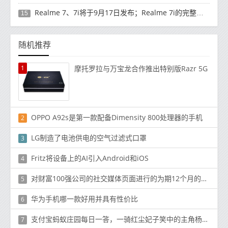
Realme 7、7i将于9月17日发布；Realme 7i的完整规格并导致泄漏
15
随机推荐
1
摩托罗拉与万宝龙合作推出特别版Razr 5G
OPPO A92s是第一款配备Dimensity 800处理器的手机
2
LG制造了电池供电的空气过滤式口罩
3
Fritz将设备上的AI引入Android和iOS
4
对财富100强公司的社交媒体页面进行的为期12个月的研究发现
5
华为手机哪一款好用并具有性价比
6
支付宝蚂蚁庄园每日一答，一骑红尘妃子笑中的主角杨贵妃在当时能吃到西红柿吗！
7