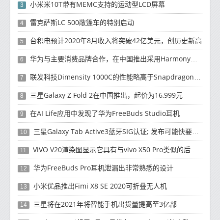
小米米10T带有MEMC支持的运动型LCD屏幕
3
雷克萨斯LC 500敞篷车的特别启动
4
台积电预计2020年8月收入将突破42亿美元，创历史新高
5
华为与主要消费品牌合作，在中国推出采用HarmonyOS 2.0的智能家居产品
6
联发科技Dimensity 1000C的性能略高于Snapdragon 765G
7
三星Galaxy Z Fold 2在中国推出，起价为16,999元
8
在AI Life应用中发现了华为FreeBuds Studio耳机
9
三星Galaxy Tab Active3蓝牙SIG认证; 发布可能快要结束了
10
ViVO V20渲染图显示它具有与vivo X50 Pro类似的后部设计
11
华为FreeBuds Pro耳机泄漏出非常熟悉的设计
12
小米优品推出Fimi X8 SE 2020可折叠无人机
13
三星将在2021年将智能手机出货量提高至3亿部
14