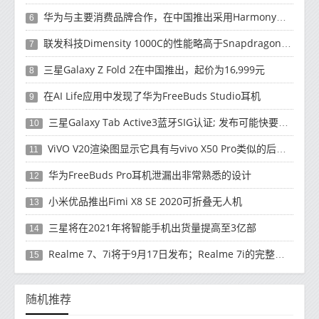
华为与主要消费品牌合作，在中国推出采用HarmonyOS 2.0的智能家居产品
6
联发科技Dimensity 1000C的性能略高于Snapdragon 765G
7
三星Galaxy Z Fold 2在中国推出，起价为16,999元
8
在AI Life应用中发现了华为FreeBuds Studio耳机
9
三星Galaxy Tab Active3蓝牙SIG认证; 发布可能快要结束了
10
ViVO V20渲染图显示它具有与vivo X50 Pro类似的后部设计
11
华为FreeBuds Pro耳机泄漏出非常熟悉的设计
12
小米优品推出Fimi X8 SE 2020可折叠无人机
13
三星将在2021年将智能手机出货量提高至3亿部
14
Realme 7、7i将于9月17日发布；Realme 7i的完整规格并导致泄漏
15
随机推荐