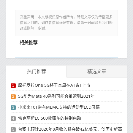
郑重声明：本文版权归原作者所有，转载文章仅为传播更多
信息之目的，如作者信息标记有误，请第一时间联系我们修
改或删除，多谢。
相关推荐
热门推荐
精选文章
摩托罗拉One 5G将于本周在AT＆T上市
1
5G华为Mate 40系列可能会推迟到2021年
2
小米米10T带有MEMC支持的运动型LCD屏幕
3
雷克萨斯LC 500敞篷车的特别启动
4
台积电预计2020年8月收入将突破42亿美元，创历史新高
5