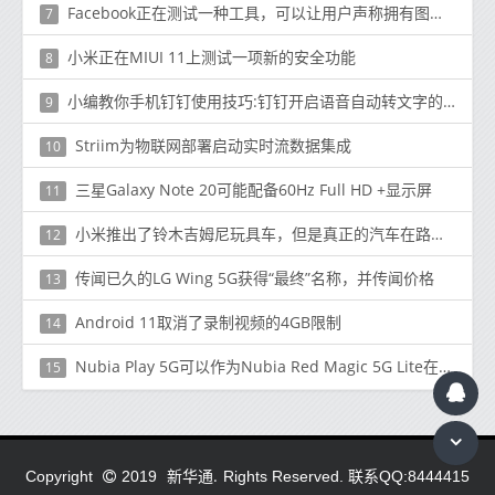
Facebook正在测试一种工具，可以让用户声称拥有图像版权
7
小米正在MIUI 11上测试一项新的安全功能
8
小编教你手机钉钉使用技巧:钉钉开启语音自动转文字的方法
9
Striim为物联网部署启动实时流数据集成
10
三星Galaxy Note 20可能配备60Hz Full HD +显示屏
11
小米推出了铃木吉姆尼玩具车，但是真正的汽车在路上吗？
12
传闻已久的LG Wing 5G获得“最终”名称，并传闻价格
13
Android 11取消了录制视频的4GB限制
14
Nubia Play 5G可以作为Nubia Red Magic 5G Lite在全球市场推出
15
新华通.
Copyright
2019
Rights Reserved. 联系QQ:8444415