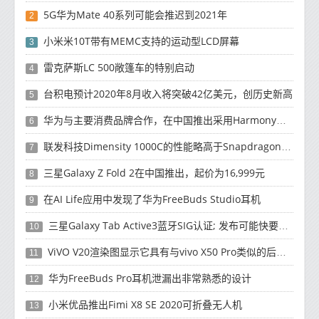
5G华为Mate 40系列可能会推迟到2021年
2
小米米10T带有MEMC支持的运动型LCD屏幕
3
雷克萨斯LC 500敞篷车的特别启动
4
台积电预计2020年8月收入将突破42亿美元，创历史新高
5
华为与主要消费品牌合作，在中国推出采用HarmonyOS 2.0的智能家居产品
6
联发科技Dimensity 1000C的性能略高于Snapdragon 765G
7
三星Galaxy Z Fold 2在中国推出，起价为16,999元
8
在AI Life应用中发现了华为FreeBuds Studio耳机
9
三星Galaxy Tab Active3蓝牙SIG认证; 发布可能快要结束了
10
ViVO V20渲染图显示它具有与vivo X50 Pro类似的后部设计
11
华为FreeBuds Pro耳机泄漏出非常熟悉的设计
12
小米优品推出Fimi X8 SE 2020可折叠无人机
13