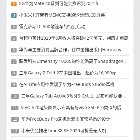
5G华为Mate 40系列可能会推迟到2021年
2
小米米10T带有MEMC支持的运动型LCD屏幕
3
雷克萨斯LC 500敞篷车的特别启动
4
台积电预计2020年8月收入将突破42亿美元，创历史新高
5
华为与主要消费品牌合作，在中国推出采用HarmonyOS 2.0的智能家居产品
6
联发科技Dimensity 1000C的性能略高于Snapdragon 765G
7
三星Galaxy Z Fold 2在中国推出，起价为16,999元
8
在AI Life应用中发现了华为FreeBuds Studio耳机
9
三星Galaxy Tab Active3蓝牙SIG认证; 发布可能快要结束了
10
ViVO V20渲染图显示它具有与vivo X50 Pro类似的后部设计
11
华为FreeBuds Pro耳机泄漏出非常熟悉的设计
12
小米优品推出Fimi X8 SE 2020可折叠无人机
13