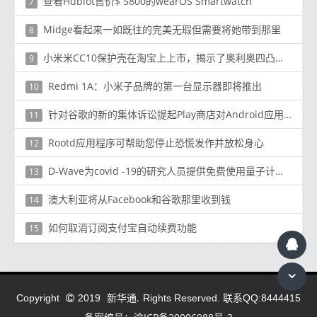
查看Hublot售价$ 5800的wearOS Smartwatch
7
Midge看起来一如既往的完美无瑕但需要将她带到那里
8
小米米CC10保护壳在淘宝上上市，揭示了奥利奥四凸轮设计
9
Redmi 1A：小米子品牌的第一台显示器即将推出
10
针对谷歌的新的集体诉讼提起Play商店对Android应用分发的垄断
11
Rootd应用程序可帮助您停止恐慌发作并放松身心
12
D-Wave为covid -19的研究人员提供免费使用量子计算机的机会
13
澳大利亚将从Facebook和谷歌那里收到钱
14
如何取消订阅支付宝自动续费功能
15
新华通.
Copyright
2019
Rights Reserved. 联系QQ:8444415