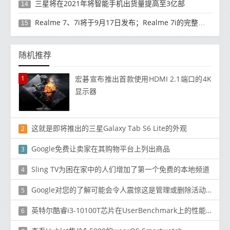
三星将在2021年将智能手机出货量提高至3亿部
14
Realme 7、7i将于9月17日发布；Realme 7i的完整规格并导致泄漏
15
随机推荐
1
宏碁宣布推出首款使用HDMI 2.1端口的4K
显示器
这就是即将推出的三星Galaxy Tab S6 Lite的外观
2
Google免费让卖家在其购物平台上列出商品
3
Sling TV为困在家中的人们增加了第一个免费的本地频道
4
Google对您的了解可能会令人震惊这是管理或删除活动的方法
5
英特尔酷睿i3-10100T芯片在UserBenchmark上的性能为Comet Lake预算选择带来希望
6