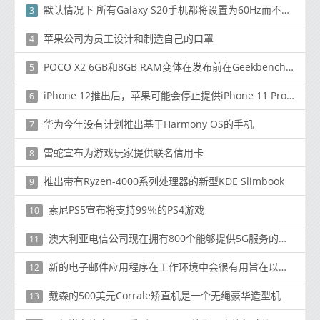
默认情况下 所有Galaxy S20手机都将设置为60Hz而不是120Hz
3
苹果公司为员工设计和制造自己的口罩
4
POCO X2 6GB和8GB RAM变体在发布前在Geekbench上列出
5
iPhone 12推出后，苹果可能会停止提供iPhone 11 Pro，Pro Max和XR
6
华为今年没有计划推出基于Harmony OS的手机
7
雷蛇宣布为游戏玩家提供联名信用卡
8
推出带有Ryzen-4000系列处理器的新型KDE Slimbook
9
索尼PS5宣布将支持99％的PS4游戏
10
澳大利亚电信公司现在拥​​有800个能够提供5G服务的站点
11
新的电子邮件应用程序在工作环境中会很有用旨在以直观方式组织电子邮件收件箱的新功能
12
戴森的500美元Corrale矫直机是一个无绳豪华造型机
13