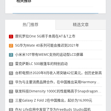
相关推荐
热门推荐
精选文章
摩托罗拉One 5G将于本周在AT＆T上市
1
5G华为Mate 40系列可能会推迟到2021年
2
小米米10T带有MEMC支持的运动型LCD屏幕
3
雷克萨斯LC 500敞篷车的特别启动
4
台积电预计2020年8月收入将突破42亿美元，创历史新高
5
华为与主要消费品牌合作，在中国推出采用HarmonyOS 2.0的智能家居产品
6
联发科技Dimensity 1000C的性能略高于Snapdragon 765G
7
三星Galaxy Z Fold 2在中国推出，起价为16,999元
8
在AI Life应用中发现了华为FreeBuds Studio耳机
9