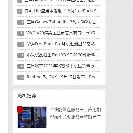
8
在AI Life应用中发现了华为FreeBuds Studio耳机
9
三星Galaxy Tab Active3蓝牙SIG认证; 发布可能快要结束了
10
ViVO V20渲染图显示它具有与vivo X50 Pro类似的后部设计
11
华为FreeBuds Pro耳机泄漏出非常熟悉的设计
12
小米优品推出Fimi X8 SE 2020可折叠无人机
13
三星将在2021年将智能手机出货量提高至3亿部
14
Realme 7、7i将于9月17日发布；Realme 7i的完整规格并导致泄漏
15
随机推荐
1
企业能够在服务器上应用加
密而不会对服务器性能产生
负面影响