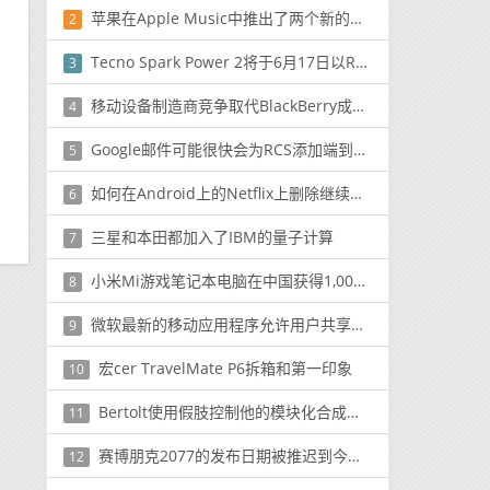
苹果在Apple Music中推出了两个新的广播电台
2
Tecno Spark Power 2将于6月17日以Rs首次亮相。9,999（〜$ 131）定价
3
移动设备制造商竞争取代BlackBerry成为企业标准
4
Google邮件可能很快会为RCS添加端到端加密
5
如何在Android上的Netflix上删除继续观看标题
6
三星和本田都加入了IBM的量子计算
7
小米Mi游戏笔记本电脑在中国获得1,000元的折扣
8
微软最新的移动应用程序允许用户共享一个小时后会自毁的交互式幻灯片
9
宏cer TravelMate P6拆箱和第一印象
10
Bertolt使用假肢控制他的模块化合成器以产生电子音乐
11
赛博朋克2077的发布日期被推迟到今年晚些时候
12