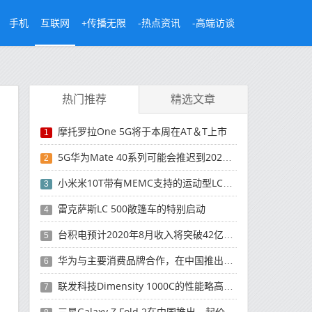
手机
互联网
+传播无限
-热点资讯
-高端访谈
热门推荐
精选文章
摩托罗拉One 5G将于本周在AT＆T上市
1
5G华为Mate 40系列可能会推迟到2021年
2
小米米10T带有MEMC支持的运动型LCD屏幕
3
雷克萨斯LC 500敞篷车的特别启动
4
台积电预计2020年8月收入将突破42亿美元，创历史新高
5
华为与主要消费品牌合作，在中国推出采用HarmonyOS 2.0的智能家居产品
6
联发科技Dimensity 1000C的性能略高于Snapdragon 765G
7
三星Galaxy Z Fold 2在中国推出，起价为16,999元