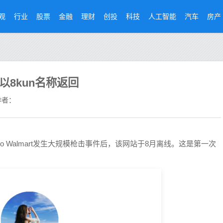
观
行业
股票
金融
理财
创投
科技
人工智能
汽车
房产
以8kun名称返回
者：
Paso Walmart发生大规模枪击事件后，该网站于8月离线。这是第一次