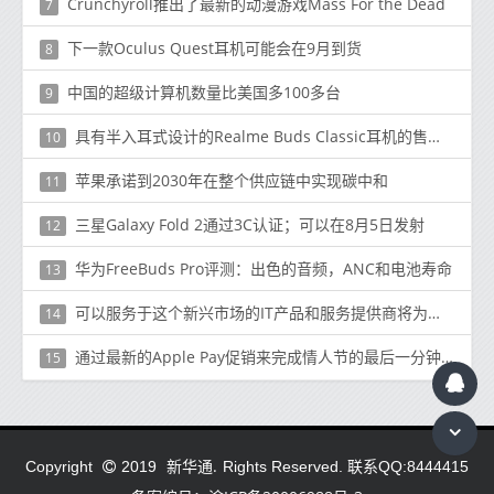
Crunchyroll推出了最新的动漫游戏Mass For the Dead
7
下一款Oculus Quest耳机可能会在9月到货
8
中国的超级计算机数量比美国多100多台
9
具有半入耳式设计的Realme Buds Classic耳机的售价为Rs。399（〜$ 5）
10
苹果承诺到2030年在整个供应链中实现碳中和
11
三星Galaxy Fold 2通过3C认证；可以在8月5日发射
12
华为FreeBuds Pro评测：出色的音频，ANC和电池寿命
13
可以服务于这个新兴市场的IT产品和服务提供商将为成功取得成功做好准备
14
通过最新的Apple Pay促销来完成情人节的最后一分钟购物
15
新华通.
Copyright
2019
Rights Reserved. 联系QQ:8444415