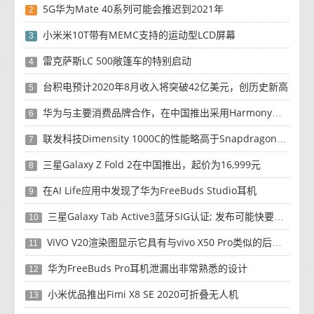
5G华为Mate 40系列可能会推迟到2021年
2
小米米10T带有MEMC支持的运动型LCD屏幕
3
雷克萨斯LC 500敞篷车的特别启动
4
台积电预计2020年8月收入将突破42亿美元，创历史新高
5
华为与主要消费品牌合作，在中国推出采用HarmonyOS 2.0的智能家居产品
6
联发科技Dimensity 1000C的性能略高于Snapdragon 765G
7
三星Galaxy Z Fold 2在中国推出，起价为16,999元
8
在AI Life应用中发现了华为FreeBuds Studio耳机
9
三星Galaxy Tab Active3蓝牙SIG认证; 发布可能快要结束了
10
ViVO V20渲染图显示它具有与vivo X50 Pro类似的后部设计
11
华为FreeBuds Pro耳机泄漏出非常熟悉的设计
12
小米优品推出Fimi X8 SE 2020可折叠无人机
13