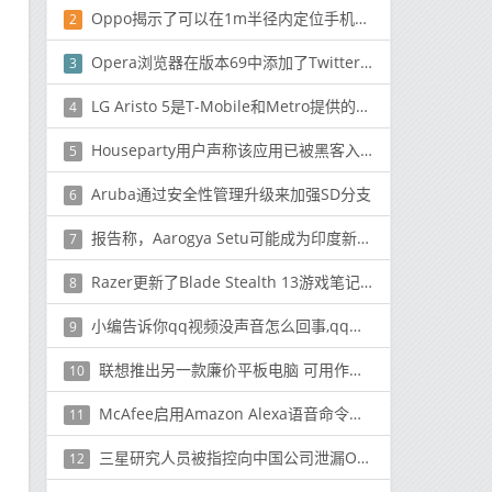
Oppo揭示了可以在1m半径内定位手机的新定位算法
2
Opera浏览器在版本69中添加了Twitter侧边栏功能
3
LG Aristo 5是T-Mobile和Metro提供的最新廉价手机
4
Houseparty用户声称该应用已被黑客入侵
5
Aruba通过安全性管理升级来加强SD分支
6
报告称，Aarogya Setu可能成为印度新手机的强制性产品
7
Razer更新了Blade Stealth 13游戏笔记本电脑
8
小编告诉你qq视频没声音怎么回事,qq视频没声音的解决方法
9
联想推出另一款廉价平板电脑 可用作智能显示器
10
McAfee启用Amazon Alexa语音命令以保护您的Wi-Fi
11
三星研究人员被指控向中国公司泄漏OLED技术
12