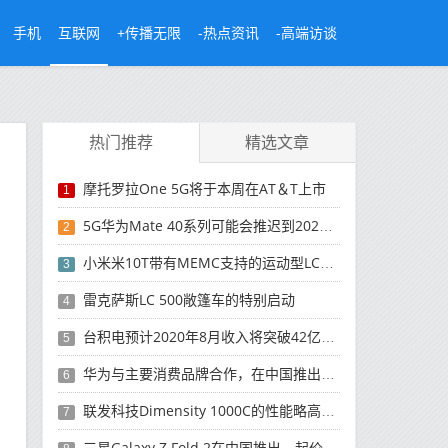
手机
互联网
+传播无限
-热点资讯
-高端访谈
热门推荐
精选文章
摩托罗拉One 5G将于本周在AT＆T上市
1
5G华为Mate 40系列可能会推迟到2021年
2
小米米10T带有MEMC支持的运动型LCD屏幕
3
雷克萨斯LC 500敞篷车的特别启动
4
台积电预计2020年8月收入将突破42亿美元，创历史新高
5
华为与主要消费品牌合作，在中国推出采用HarmonyOS 2.0的智能家居产品
6
联发科技Dimensity 1000C的性能略高于Snapdragon 765G
7
三星Galaxy Z Fold 2在中国推出，起价为16,999元