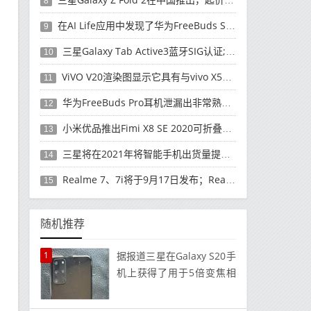
8
在AI Life应用中发现了华为FreeBuds Studio耳机
9
三星Galaxy Tab Active3蓝牙SIG认证; 发布可能快要结束了
10
ViVO V20渲染图显示它具有与vivo X50 Pro类似的后部设计
11
华为FreeBuds Pro耳机泄漏出非常熟悉的设计
12
小米优品推出Fimi X8 SE 2020可折叠无人机
13
三星将在2021年将智能手机出货量提高至3亿部
14
Realme 7、7i将于9月17日发布；Realme 7i的完整规格并导致泄漏
15
随机推荐
1
据报道三星在Galaxy S20手
机上获得了用于5倍变焦相
机的棱镜