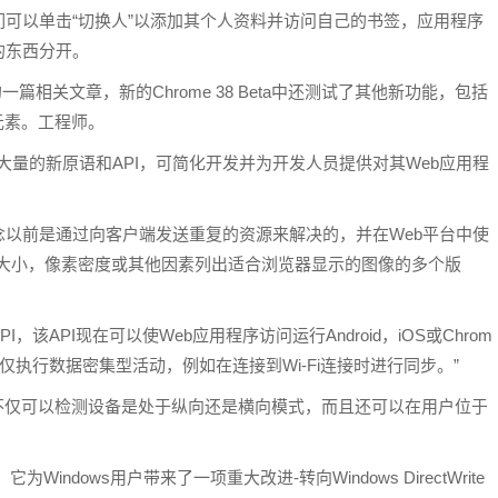
可以单击“切换人”以添加其个人资料并访问自己的书签，应用程序
的东西分开。
发表的一篇相关文章，新的Chrome 38 Beta中还测试了其他新功能，包括
L元素。工程师。
本“包含了大量的新原语和API，可简化开发并为开发人员提供对其Web应用程
概念以前是通过向客户端发送重复的资源来解决的，并在Web平台中使
幕大小，像素密度或其他因素列出适合浏览器显示的图像的多个版
”)API，该API现在可以使Web应用程序访问运行Android，iOS或Chrom
仅执行数据密集型活动，例如在连接到Wi-Fi连接时进行同步。”
PI使开发人员不仅可以检测设备是处于纵向还是横向模式，而且还可以在用户位于
为Windows用户带来了一项重大改进-转向Windows DirectWrite