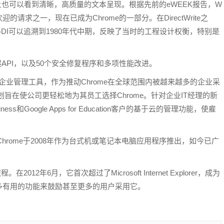
器上也可以看到清晰，高质量的文本呈现。根据先前的eWEEK报告，W
受用户欢迎的请求之一，现在已成为Chrome的一部分。在DirectWrite之
。GDI可以追溯到1980年代中期，反映了当时的工程设计权衡，特别是
扩展API，以及50个安全修复程序和多项性能改进。
览器增加企业管理工具，作为推动Chrome在全球范围内被越来越多的企业采
ess计划旨在使公司更轻松地为其员工选择Chrome。针对企业IT经理的新
siness和Google Apps for Education客户的基于云的管理功能，使雇
。Chrome于2008年作为台式机或笔记本电脑应用程序推出，如今已广
12年6月，它首次超过了Microsoft Internet Explorer，成为
多有用的功能来鼓励甚至更多的用户采用它。