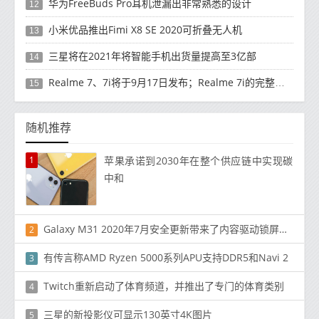
华为FreeBuds Pro耳机泄漏出非常熟悉的设计
12
小米优品推出Fimi X8 SE 2020可折叠无人机
13
三星将在2021年将智能手机出货量提高至3亿部
14
Realme 7、7i将于9月17日发布；Realme 7i的完整规格并导致泄漏
15
随机推荐
1
苹果承诺到2030年在整个供应链中实现碳
中和
Galaxy M31 2020年7月安全更新带来了内容驱动锁屏壁纸服务Glance
2
有传言称AMD Ryzen 5000系列APU支持DDR5和Navi 2
3
Twitch重新启动了体育频道，并推出了专门的体育类别
4
三星的新投影仪可显示130英寸4K图片
5