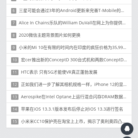
三星可能会通过3年的Android更新来完善T-Mobile的免费Galaxy A71 5G报价
6
Alice In Chains乐队的William DuVall在网上为你提供了一套免费的音响设备
7
2020微信主题背景图片如何更换
8
小米的Mi 10在有限的时间内在印度的疯狂价格为35,999卢比
9
宏cer推出新的ConceptD 300台式机和两款ConceptD 7系列笔记本电脑
10
HTC表示 只有5G才能使VR真正蓬勃发展
11
正如我们进一步了解其相机规格一样，iPhone 12的显示屏泄漏了
12
Aerospike在Intel Optane上运行混合闪存DRAM数据库
13
苹果在iOS 13.3.1版本发布后停止对iOS 13.3进行签名
14
小米米CC10保护壳在淘宝上上市，揭示了奥利奥四凸轮设计
15