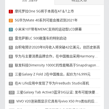
摩托罗拉One 5G将于本周在AT＆T上市
1
5G华为Mate 40系列可能会推迟到2021年
2
小米米10T带有MEMC支持的运动型LCD屏幕
3
雷克萨斯LC 500敞篷车的特别启动
4
台积电预计2020年8月收入将突破42亿美元，创历史新高
5
华为与主要消费品牌合作，在中国推出采用HarmonyOS 2.0的智能家居产品
6
联发科技Dimensity 1000C的性能略高于Snapdragon 765G
7
三星Galaxy Z Fold 2在中国推出，起价为16,999元
8
在AI Life应用中发现了华为FreeBuds Studio耳机
9
三星Galaxy Tab Active3蓝牙SIG认证; 发布可能快要结束了
10
ViVO V20渲染图显示它具有与vivo X50 Pro类似的后部设计
11