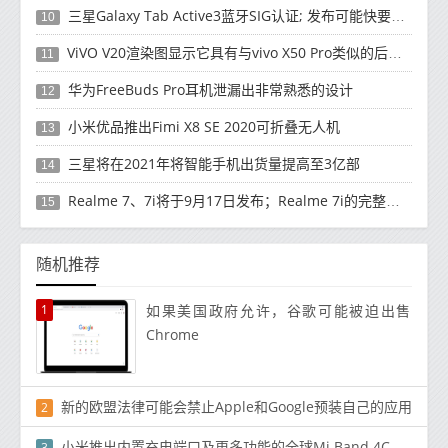
三星Galaxy Tab Active3蓝牙SIG认证; 发布可能快要结束了
10
ViVO V20渲染图显示它具有与vivo X50 Pro类似的后部设计
11
华为FreeBuds Pro耳机泄漏出非常熟悉的设计
12
小米优品推出Fimi X8 SE 2020可折叠无人机
13
三星将在2021年将智能手机出货量提高至3亿部
14
Realme 7、7i将于9月17日发布；Realme 7i的完整规格并导致泄漏
15
随机推荐
1
如果美国政府允许，谷歌可能被迫出售
Chrome
新的欧盟法律可能会禁止Apple和Google预装自己的应用
2
小米推出内置充电端口及更多功能的全球Mi Band 4C
3