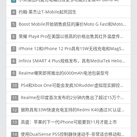
约翰·莱杰让T-Mobile起死回生
4
Boost Mobile开始销售疯狂的廉价Moto G Fast和Moto E
5
荣耀 Play4 Pro在美国以很高的价格出售其红外温度传感器功能
6
iPhone 12和iPhone 12 Pro具有15W无线充电和MagSafe充电器
7
Infinix SMART 4 Plus规格发布，具有MediaTek Helio P22、3GB RAM等更多功能
8
Realme嘲笑即将推出的6000mAh电池包装型号
9
PS4和Xbox One可能会发疯3DRudder虚拟现实脚控制器
10
Realme在印度首次发布的2分钟内售出了超过15万个C11单元
11
据称具有33W快速充电支持的Redmi K40通过3C认证出现
12
高盛：苹果的下一代iPhone可能要到11月才能上市
13
使用DualSense PS5控制器快速动手-非常适合移动和PC
14