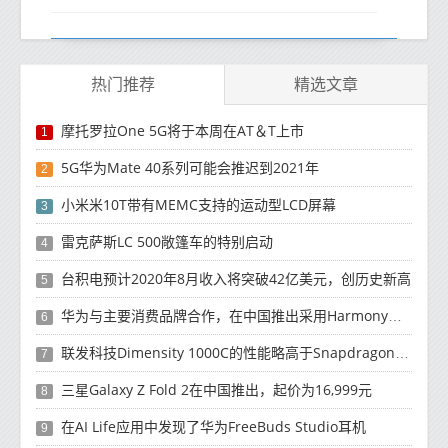
热门推荐
精选文章
摩托罗拉One 5G将于本周在AT＆T上市
1
5G华为Mate 40系列可能会推迟到2021年
2
小米米10T带有MEMC支持的运动型LCD屏幕
3
雷克萨斯LC 500敞篷车的特别启动
4
台积电预计2020年8月收入将突破42亿美元，创历史新高
5
华为与主要消费品牌合作，在中国推出采用HarmonyOS 2.0的智能家居产品
6
联发科技Dimensity 1000C的性能略高于Snapdragon 765G
7
三星Galaxy Z Fold 2在中国推出，起价为16,999元
8
在AI Life应用中发现了华为FreeBuds Studio耳机
9