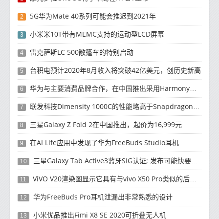
5G华为Mate 40系列可能会推迟到2021年
2
小米米10T带有MEMC支持的运动型LCD屏幕
3
雷克萨斯LC 500敞篷车的特别启动
4
台积电预计2020年8月收入将突破42亿美元，创历史新高
5
华为与主要消费品牌合作，在中国推出采用HarmonyOS 2.0的智能家居产品
6
联发科技Dimensity 1000C的性能略高于Snapdragon 765G
7
三星Galaxy Z Fold 2在中国推出，起价为16,999元
8
在AI Life应用中发现了华为FreeBuds Studio耳机
9
三星Galaxy Tab Active3蓝牙SIG认证; 发布可能快要结束了
10
ViVO V20渲染图显示它具有与vivo X50 Pro类似的后部设计
11
华为FreeBuds Pro耳机泄漏出非常熟悉的设计
12
小米优品推出Fimi X8 SE 2020可折叠无人机
13