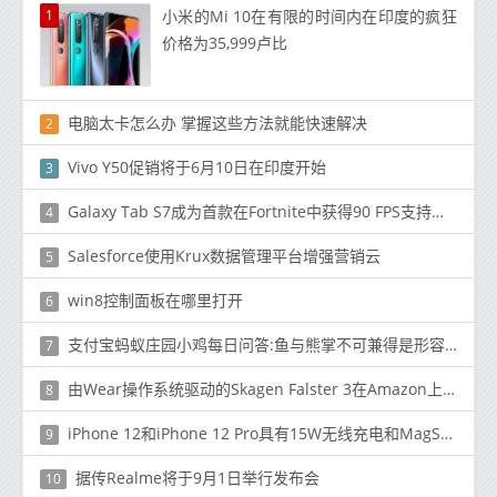
1
小米的Mi 10在有限的时间内在印度的疯狂
价格为35,999卢比
电脑太卡怎么办 掌握这些方法就能快速解决
2
Vivo Y50促销将于6月10日在印度开始
3
Galaxy Tab S7成为首款在Fortnite中获得90 FPS支持的Android平板电脑
4
Salesforce使用Krux数据管理平台增强营销云
5
win8控制面板在哪里打开
6
支付宝蚂蚁庄园小鸡每日问答:鱼与熊掌不可兼得是形容理财
7
由Wear操作系统驱动的Skagen Falster 3在Amazon上已预订
8
iPhone 12和iPhone 12 Pro具有15W无线充电和MagSafe充电器
9
据传Realme将于9月1日举行发布会
10