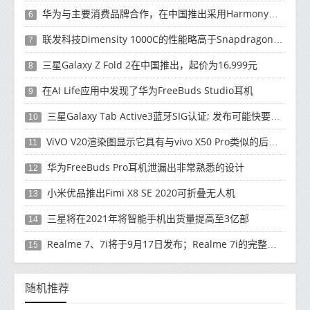
华为与主要消费品牌合作，在中国推出采用HarmonyOS 2.0的智能家居产品
6
联发科技Dimensity 1000C的性能略高于Snapdragon 765G
7
三星Galaxy Z Fold 2在中国推出，起价为16,999元
8
在AI Life应用中发现了华为FreeBuds Studio耳机
9
三星Galaxy Tab Active3蓝牙SIG认证; 发布可能快要结束了
10
ViVO V20渲染图显示它具有与vivo X50 Pro类似的后部设计
11
华为FreeBuds Pro耳机泄漏出非常熟悉的设计
12
小米优品推出Fimi X8 SE 2020可折叠无人机
13
三星将在2021年将智能手机出货量提高至3亿部
14
Realme 7、7i将于9月17日发布；Realme 7i的完整规格并导致泄漏
15
随机推荐