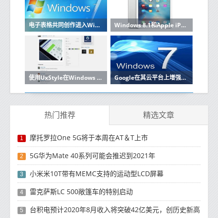
电子表格共同创作进入Windows Desktop上的Microsoft Excel
Windows 8.1和Apple iPad的OneNote笔记应用程序现在可以分析笔迹
使用UxStyle在Windows 7上安装应用自定义主题
Google在其云平台上增强了对Windows的支持
热门推荐
精选文章
摩托罗拉One 5G将于本周在AT＆T上市
1
5G华为Mate 40系列可能会推迟到2021年
2
小米米10T带有MEMC支持的运动型LCD屏幕
3
雷克萨斯LC 500敞篷车的特别启动
4
台积电预计2020年8月收入将突破42亿美元，创历史新高
5