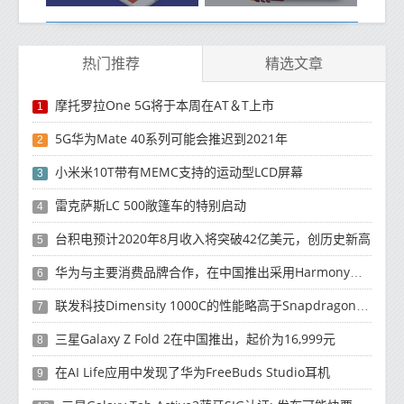
热门推荐
精选文章
摩托罗拉One 5G将于本周在AT＆T上市
1
5G华为Mate 40系列可能会推迟到2021年
2
小米米10T带有MEMC支持的运动型LCD屏幕
3
雷克萨斯LC 500敞篷车的特别启动
4
台积电预计2020年8月收入将突破42亿美元，创历史新高
5
华为与主要消费品牌合作，在中国推出采用HarmonyOS 2.0的智能家居产品
6
联发科技Dimensity 1000C的性能略高于Snapdragon 765G
7
三星Galaxy Z Fold 2在中国推出，起价为16,999元
8
在AI Life应用中发现了华为FreeBuds Studio耳机
9