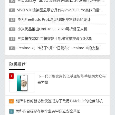
三星Galaxy Tab Active3蓝牙SIG认证; 发布可能快要结束了
10
ViVO V20渲染图显示它具有与vivo X50 Pro类似的后部设计
11
华为FreeBuds Pro耳机泄漏出非常熟悉的设计
12
小米优品推出Fimi X8 SE 2020可折叠无人机
13
三星将在2021年将智能手机出货量提高至3亿部
14
Realme 7、7i将于9月17日发布；Realme 7i的完整规格并导致泄漏
15
随机推荐
1
下一代价格实惠的诺基亚智能手机为大众带
来力量
前所未有的新协议使这成为了改用T-Mobile的绝佳时机
2
思科的目标是在整个业务中建立安全基础
3