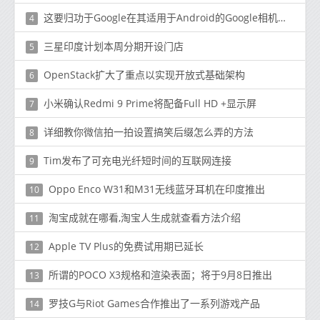
这要归功于Google在其适用于Android的Google相机应用
4
三星印度计划本周分期开设门店
5
OpenStack扩大了重点以实现开放式基础架构
6
小米确认Redmi 9 Prime将配备Full HD +显示屏
7
详细教你微信拍一拍设置搞笑后缀怎么弄的方法
8
Tim发布了可充电光纤短时间的互联网连接
9
Oppo Enco W31和M31无线蓝牙耳机在印度推出
10
淘宝成就在哪看,淘宝人生成就查看方法介绍
11
Apple TV Plus的免费试用期已延长
12
所谓的POCO X3规格和渲染表面；将于9月8日推出
13
罗技G与Riot Games合作推出了一系列游戏产品
14