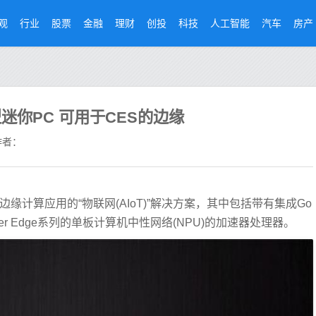
观
行业
股票
金融
理财
创投
科技
人工智能
汽车
房产
迷你PC 可用于CES的边缘
者：
缘计算应用的“物联网(AIoT)”解决方案，其中包括带有集成Go
和Tinker Edge系列的单板计算机中性网络(NPU)的加速器处理器。