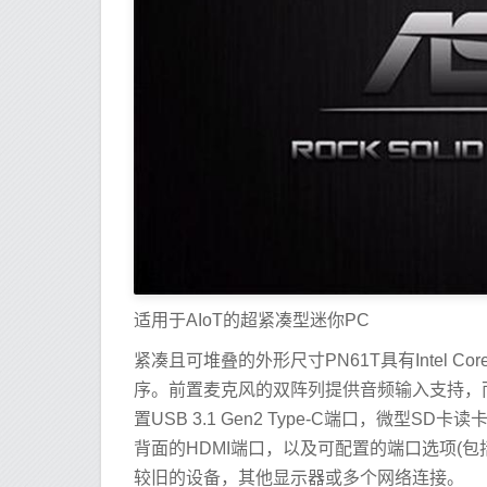
适用于AIoT的超紧凑型迷你PC
紧凑且可堆叠的外形尺寸PN61T具有Intel Core
序。前置麦克风的双阵列提供音频输入支持，
置USB 3.1 Gen2 Type-C端口，微型S
背面的HDMI端口，以及可配置的端口选项(包括COM，VG
较旧的设备，其他显示器或多个网络连接。