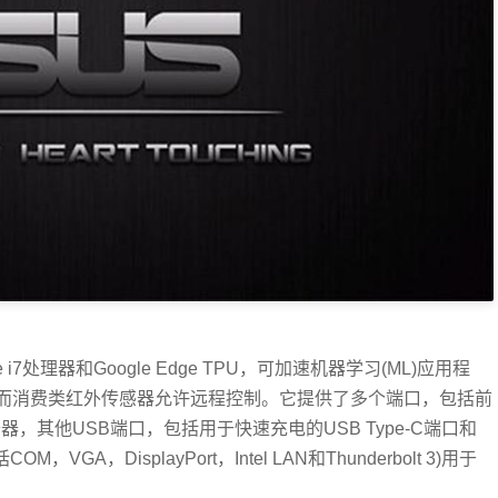
 i7处理器和Google Edge TPU，可加速机器学习(ML)应用程
而消费类红外传感器允许远程控制。它提供了多个端口，包括前
D卡读卡器，其他USB端口，包括用于快速充电的USB Type-C端口和
A，DisplayPort，Intel LAN和Thunderbolt 3)用于