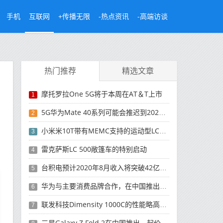
手机
互联网
+传播无限
-热点资讯
-高端访谈
热门推荐
精选文章
摩托罗拉One 5G将于本周在AT＆T上市
1
5G华为Mate 40系列可能会推迟到2021年
2
小米米10T带有MEMC支持的运动型LCD屏幕
3
雷克萨斯LC 500敞篷车的特别启动
4
台积电预计2020年8月收入将突破42亿美元，创历史新高
5
华为与主要消费品牌合作，在中国推出采用HarmonyOS 2.0的智能家居产品
6
联发科技Dimensity 1000C的性能略高于Snapdragon 765G
7
三星Galaxy Z Fold 2在中国推出，起价为16,999元