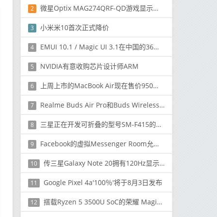
微星Optix MAG274QRF-QD游戏显示器具有量子点技术
2
小米米10首次正式降价
3
EMUI 10.1 / Magic UI 3.1在中国的36个Huawei / Honor设备上已启用
4
NVIDIA有意收购芯片设计师ARM
5
上周上市的MacBook Air现在售价950美元
6
Realme Buds Air Pro和Buds Wireless Pro功能和价格
7
三星正在开发可折叠的型号SM-F415的预算
8
Facebook的虚拟Messenger Room允许多达50人同时进行视频
9
传三星Galaxy Note 20拥有120Hz显示屏，并支持真正的可变刷新率
10
Google Pixel 4a'100％'将于8月3日发布
11
搭载Ryzen 5 3500U SoC的荣耀 MagicBook 14 SE，推出8GB / 256GB内存
12