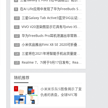
8
在AI Life应用中发现了华为FreeBuds Studio耳机
9
三星Galaxy Tab Active3蓝牙SIG认证; 发布可能快要结束了
10
ViVO V20渲染图显示它具有与vivo X50 Pro类似的后部设计
11
华为FreeBuds Pro耳机泄漏出非常熟悉的设计
12
小米优品推出Fimi X8 SE 2020可折叠无人机
13
三星将在2021年将智能手机出货量提高至3亿部
14
Realme 7、7i将于9月17日发布；Realme 7i的完整规格并导致泄漏
15
随机推荐
1
小米米乐队5图像揭示了复
仇者的表盘，全球NFC等