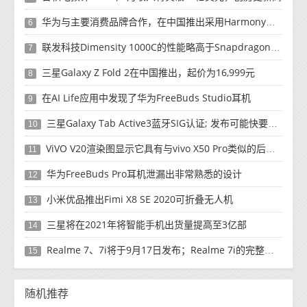
华为与主要消费品牌合作，在中国推出采用HarmonyOS 2.0的智能家居产品
6
联发科技Dimensity 1000C的性能略高于Snapdragon 765G
7
三星Galaxy Z Fold 2在中国推出，起价为16,999元
8
在AI Life应用中发现了华为FreeBuds Studio耳机
9
三星Galaxy Tab Active3蓝牙SIG认证; 发布可能快要结束了
10
ViVO V20渲染图显示它具有与vivo X50 Pro类似的后部设计
11
华为FreeBuds Pro耳机泄漏出非常熟悉的设计
12
小米优品推出Fimi X8 SE 2020可折叠无人机
13
三星将在2021年将智能手机出货量提高至3亿部
14
Realme 7、7i将于9月17日发布；Realme 7i的完整规格并导致泄漏
15
随机推荐