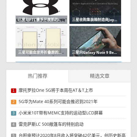
三星与PTC携手开展新的物联网计划
三星收购集装箱制造商Joyent将建立自己的云
三星可能会放弃折叠屏的移动体验
三星向Galaxy Note 9 Beta测试仪推出稳定的Android 10更新
热门推荐
精选文章
摩托罗拉One 5G将于本周在AT＆T上市
1
5G华为Mate 40系列可能会推迟到2021年
2
小米米10T带有MEMC支持的运动型LCD屏幕
3
雷克萨斯LC 500敞篷车的特别启动
4
台积电预计2020年8月收入将突破42亿美元，创历史新高
5