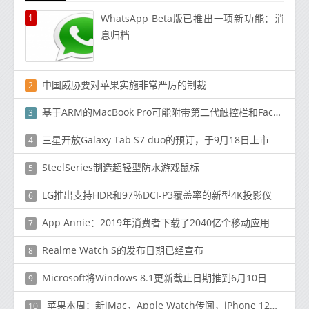
1
WhatsApp Beta版已推出一项新功能：消
息归档
中国威胁要对苹果实施非常严厉的制裁
2
基于ARM的MacBook Pro可能附带第二代触控栏和Face ID功能
3
三星开放Galaxy Tab S7 duo的预订，于9月18日上市
4
SteelSeries制造超轻型防水游戏鼠标
5
LG推出支持HDR和97％DCI-P3覆盖率的新型4K投影仪
6
App Annie：2019年消费者下载了2040亿个移动应用
7
Realme Watch S的发布日期已经宣布
8
Microsoft将Windows 8.1更新截止日期推到6月10日
9
苹果本周：新iMac，Apple Watch传闻，iPhone 12发布传闻
10