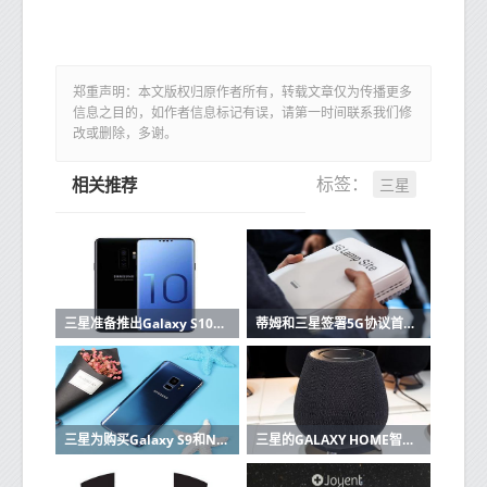
郑重声明：本文版权归原作者所有，转载文章仅为传播更多
信息之目的，如作者信息标记有误，请第一时间联系我们修
改或删除，多谢。
三星
标签：
相关推荐
三星准备推出Galaxy S10这里有功能和价格
蒂姆和三星签署5G协议首批设备已在2019年
三星为购买Galaxy S9和Note 9的用户提供高达200欧元的报销
三星的GALAXY HOME智能音箱在UNPACKED 2019上没有亮相