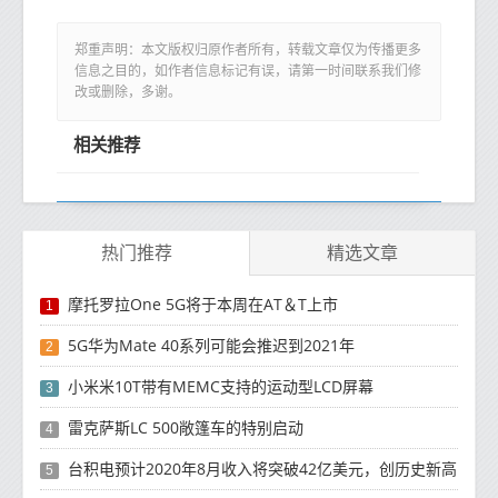
郑重声明：本文版权归原作者所有，转载文章仅为传播更多
信息之目的，如作者信息标记有误，请第一时间联系我们修
改或删除，多谢。
相关推荐
热门推荐
精选文章
摩托罗拉One 5G将于本周在AT＆T上市
1
5G华为Mate 40系列可能会推迟到2021年
2
小米米10T带有MEMC支持的运动型LCD屏幕
3
雷克萨斯LC 500敞篷车的特别启动
4
台积电预计2020年8月收入将突破42亿美元，创历史新高
5