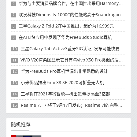
华为与主要消费品牌合作，在中国推出采用HarmonyOS 2.0的智能家居产品
6
联发科技Dimensity 1000C的性能略高于Snapdragon 765G
7
三星Galaxy Z Fold 2在中国推出，起价为16,999元
8
在AI Life应用中发现了华为FreeBuds Studio耳机
9
三星Galaxy Tab Active3蓝牙SIG认证; 发布可能快要结束了
10
ViVO V20渲染图显示它具有与vivo X50 Pro类似的后部设计
11
华为FreeBuds Pro耳机泄漏出非常熟悉的设计
12
小米优品推出Fimi X8 SE 2020可折叠无人机
13
三星将在2021年将智能手机出货量提高至3亿部
14
Realme 7、7i将于9月17日发布；Realme 7i的完整规格并导致泄漏
15
随机推荐