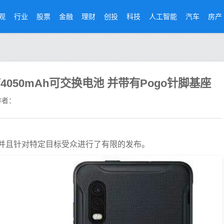
观
行业
股票
金融
理财
创投
科技
人工智能
汽车
房产
ro具有4050mAh可交换电池 并带有Pogo针脚基座
者：
并且针对特定目标受众进行了有限的发布。