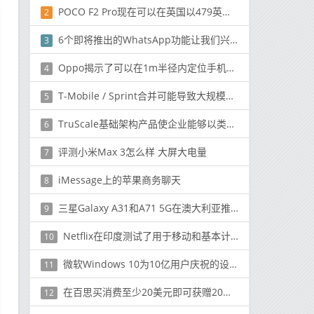
POCO F2 Pro现在可以在英国以479英镑的价格购买
2
6个即将推出的WhatsApp功能让我们兴奋
3
Oppo揭示了可以在1m半径内定位手机的新定位算法
4
T-Mobile / Sprint合并可能导致大规模裁员
5
TruScale基础架构产品使企业能够以类似云的方式使用联想硬件和服务
6
评测小米Max 3怎么样 大屏大电量
7
iMessage上的苹果商务聊天
8
三星Galaxy A31和A71 5G在澳大利亚推出
9
Netflix在印度测试了用于移动和基本计划的高清视频流
10
微软Windows 10为10亿用户庆祝的设计革新
11
在百思买消费至少20美元即可获赠20美元现金
12