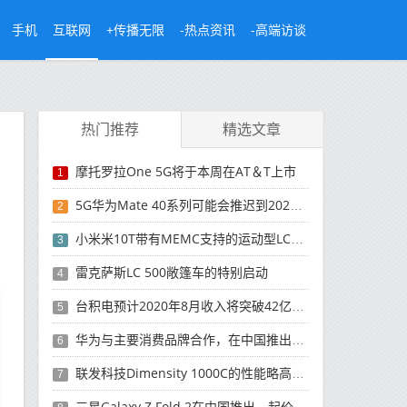
手机
互联网
+传播无限
-热点资讯
-高端访谈
热门推荐
精选文章
摩托罗拉One 5G将于本周在AT＆T上市
1
5G华为Mate 40系列可能会推迟到2021年
2
小米米10T带有MEMC支持的运动型LCD屏幕
3
雷克萨斯LC 500敞篷车的特别启动
4
台积电预计2020年8月收入将突破42亿美元，创历史新高
5
华为与主要消费品牌合作，在中国推出采用HarmonyOS 2.0的智能家居产品
6
联发科技Dimensity 1000C的性能略高于Snapdragon 765G
7
三星Galaxy Z Fold 2在中国推出，起价为16,999元