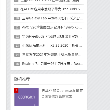
8
在AI Life应用中发现了华为FreeBuds Studio耳机
9
三星Galaxy Tab Active3蓝牙SIG认证; 发布可能快要结束了
10
ViVO V20渲染图显示它具有与vivo X50 Pro类似的后部设计
11
华为FreeBuds Pro耳机泄漏出非常熟悉的设计
12
小米优品推出Fimi X8 SE 2020可折叠无人机
13
三星将在2021年将智能手机出货量提高至3亿部
14
Realme 7、7i将于9月17日发布；Realme 7i的完整规格并导致泄漏
15
随机推荐
1
诺基亚和Openreach将在
英国提供超高速宽带