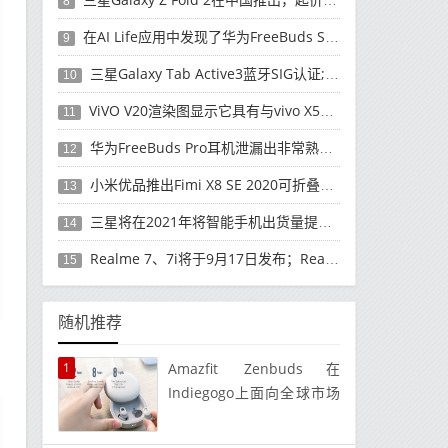
8
在AI Life应用中发现了华为FreeBuds Studio耳机
9
三星Galaxy Tab Active3蓝牙SIG认证; 发布可能快要结束了
10
ViVO V20渲染图显示它具有与vivo X50 Pro类似的后部设计
11
华为FreeBuds Pro耳机泄漏出非常熟悉的设计
12
小米优品推出Fimi X8 SE 2020可折叠无人机
13
三星将在2021年将智能手机出货量提高至3亿部
14
Realme 7、7i将于9月17日发布；Realme 7i的完整规格并导致泄漏
15
随机推荐
1
Amazfit Zenbuds在
Indiegogo上面向全球市场
推出