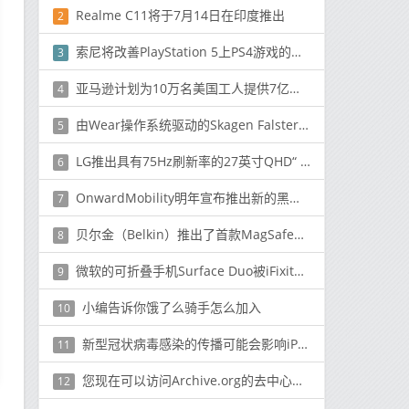
Realme C11将于7月14日在印度推出
2
索尼将改善PlayStation 5上PS4游戏的性能
3
亚马逊计划为10万名美国工人提供7亿美元的再培训计划
4
由Wear操作系统驱动的Skagen Falster 3在Amazon上已预订
5
LG推出具有75Hz刷新率的27英寸QHD“ Ergo”显示器，价格为450美元
6
OnwardMobility明年宣布推出新的黑莓 5G手机
7
贝尔金（Belkin）推出了首款MagSafe供电配件
8
微软的可折叠手机Surface Duo被iFixit团队拆解
9
小编告诉你饿了么骑手怎么加入
10
新型冠状病毒感染的传播可能会影响iPhone SE2（临时）的批量生产
11
您现在可以访问Archive.org的去中心化版本
12