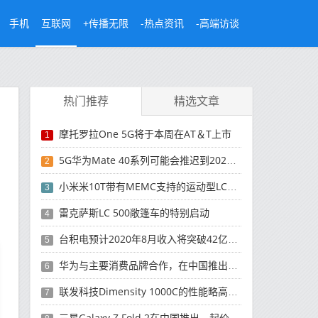
手机
互联网
+传播无限
-热点资讯
-高端访谈
热门推荐
精选文章
摩托罗拉One 5G将于本周在AT＆T上市
1
5G华为Mate 40系列可能会推迟到2021年
2
小米米10T带有MEMC支持的运动型LCD屏幕
3
雷克萨斯LC 500敞篷车的特别启动
4
台积电预计2020年8月收入将突破42亿美元，创历史新高
5
华为与主要消费品牌合作，在中国推出采用HarmonyOS 2.0的智能家居产品
6
联发科技Dimensity 1000C的性能略高于Snapdragon 765G
7
三星Galaxy Z Fold 2在中国推出，起价为16,999元