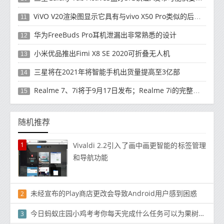
ViVO V20渲染图显示它具有与vivo X50 Pro类似的后部设计
11
华为FreeBuds Pro耳机泄漏出非常熟悉的设计
12
小米优品推出Fimi X8 SE 2020可折叠无人机
13
三星将在2021年将智能手机出货量提高至3亿部
14
Realme 7、7i将于9月17日发布；Realme 7i的完整规格并导致泄漏
15
随机推荐
1
Vivaldi 2.2引入了画中画更智能的标签管理
和导航功能
未经宣布的Play商店更改会导致Android用户感到困惑
2
今日蚂蚁庄园小鸡考考你每天完成什么任务可以为果树获得500g肥料
3