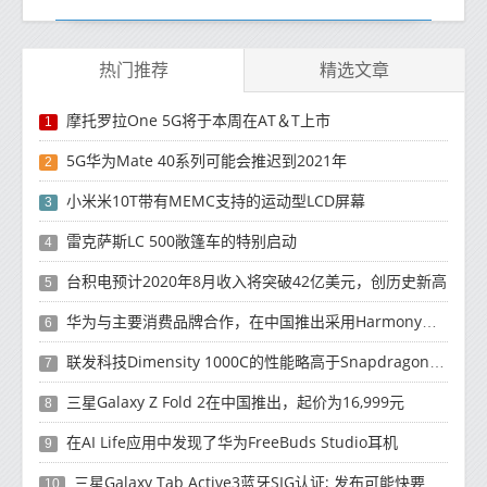
热门推荐
精选文章
摩托罗拉One 5G将于本周在AT＆T上市
1
5G华为Mate 40系列可能会推迟到2021年
2
小米米10T带有MEMC支持的运动型LCD屏幕
3
雷克萨斯LC 500敞篷车的特别启动
4
台积电预计2020年8月收入将突破42亿美元，创历史新高
5
华为与主要消费品牌合作，在中国推出采用HarmonyOS 2.0的智能家居产品
6
联发科技Dimensity 1000C的性能略高于Snapdragon 765G
7
三星Galaxy Z Fold 2在中国推出，起价为16,999元
8
在AI Life应用中发现了华为FreeBuds Studio耳机
9
三星Galaxy Tab Active3蓝牙SIG认证; 发布可能快要结束了
10