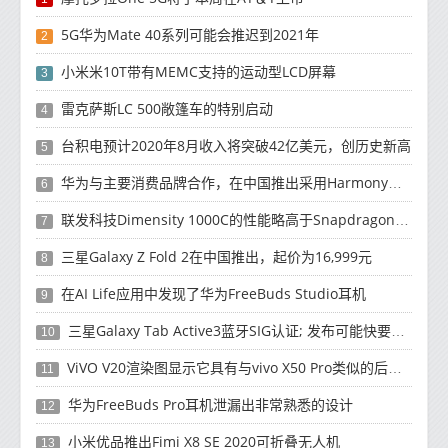
5G华为Mate 40系列可能会推迟到2021年
2
小米米10T带有MEMC支持的运动型LCD屏幕
3
雷克萨斯LC 500敞篷车的特别启动
4
台积电预计2020年8月收入将突破42亿美元，创历史新高
5
华为与主要消费品牌合作，在中国推出采用HarmonyOS 2.0的智能家居产品
6
联发科技Dimensity 1000C的性能略高于Snapdragon 765G
7
三星Galaxy Z Fold 2在中国推出，起价为16,999元
8
在AI Life应用中发现了华为FreeBuds Studio耳机
9
三星Galaxy Tab Active3蓝牙SIG认证; 发布可能快要结束了
10
ViVO V20渲染图显示它具有与vivo X50 Pro类似的后部设计
11
华为FreeBuds Pro耳机泄漏出非常熟悉的设计
12
小米优品推出Fimi X8 SE 2020可折叠无人机
13