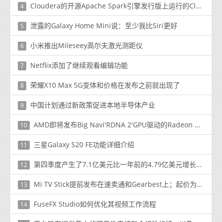
Cloudera的开源Apache Spark引擎发行版上运行的Cloud Dataflow版本
4
泄露的Galaxy Home Mini说：至少我比Siri更好
5
小米推出Mileseey高尔夫激光测距仪
6
Netflix添加了继续观看编辑功能
7
荣耀X10 Max 5G变体和价格在发布之前就出现了
8
中国计划通过新政策促进本地半导体产业
9
AMD即将发布Big Navi'RDNA 2'GPU驱动的Radeon RX 6000系列
10
三星Galaxy S20 FE功能详细介绍
11
第四季度产生了7.1亿美元比一年前的4.79亿美元增长了48％
12
Mi TV Stick提前发布在速卖通和Gearbest上；起价为$ 49
13
FuseFX Studio如何优化其视频工作流程
14