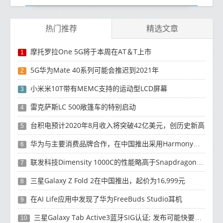
热门推荐
精选文章
摩托罗拉One 5G将于本周在AT＆T上市
1
5G华为Mate 40系列可能会推迟到2021年
2
小米米10T带有MEMC支持的运动型LCD屏幕
3
雷克萨斯LC 500敞篷车的特别启动
4
台积电预计2020年8月收入将突破42亿美元，创历史新高
5
华为与主要消费品牌合作，在中国推出采用HarmonyOS 2.0的智能家居产品
6
联发科技Dimensity 1000C的性能略高于Snapdragon 765G
7
三星Galaxy Z Fold 2在中国推出，起价为16,999元
8
在AI Life应用中发现了华为FreeBuds Studio耳机
9
三星Galaxy Tab Active3蓝牙SIG认证; 发布可能快要结束了
10