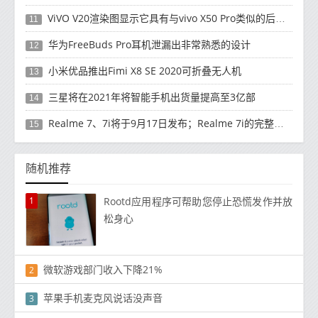
ViVO V20渲染图显示它具有与vivo X50 Pro类似的后部设计
11
华为FreeBuds Pro耳机泄漏出非常熟悉的设计
12
小米优品推出Fimi X8 SE 2020可折叠无人机
13
三星将在2021年将智能手机出货量提高至3亿部
14
Realme 7、7i将于9月17日发布；Realme 7i的完整规格并导致泄漏
15
随机推荐
1
Rootd应用程序可帮助您停止恐慌发作并放
松身心
微软游戏部门收入下降21%
2
苹果手机麦克风说话没声音
3