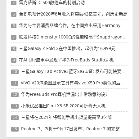
雷克萨斯LC 500敞篷车的特别启动
4
台积电预计2020年8月收入将突破42亿美元，创历史新高
5
华为与主要消费品牌合作，在中国推出采用HarmonyOS 2.0的智能家居产品
6
联发科技Dimensity 1000C的性能略高于Snapdragon 765G
7
三星Galaxy Z Fold 2在中国推出，起价为16,999元
8
在AI Life应用中发现了华为FreeBuds Studio耳机
9
三星Galaxy Tab Active3蓝牙SIG认证; 发布可能快要结束了
10
ViVO V20渲染图显示它具有与vivo X50 Pro类似的后部设计
11
华为FreeBuds Pro耳机泄漏出非常熟悉的设计
12
小米优品推出Fimi X8 SE 2020可折叠无人机
13
三星将在2021年将智能手机出货量提高至3亿部
14
Realme 7、7i将于9月17日发布；Realme 7i的完整规格并导致泄漏
15