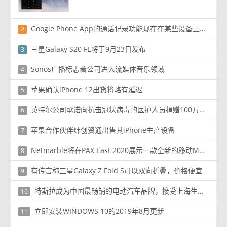
Google Phone App的通话记录功能现在在某些设备上可以使用
2
三星Galaxy S20 FE将于9月23日发布
3
Sonos广播标志着公司进入流媒体音乐领域
4
苹果确认iPhone 12出货将略有延迟
5
英特尔公司承诺向抗击冠状病毒的医护人员捐赠100万件防护用品
6
苹果合作伙伴纬创资通出售其iPhone生产设备
7
Netmarble将在PAX East 2020展示一款全新的移动MARVEL游戏
8
有传言称三星Galaxy Z Fold S可以双向折叠，价格便宜
9
特斯拉成为中国最畅销的电动汽车品牌，接受上海生产的Model Y SUV的订单
10
立即安装WINDOWS 10的2019年8月更新
11