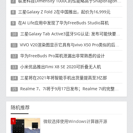
联发科技Dimensity 1000C的性能略高于Snapdragon 765G
7
三星Galaxy Z Fold 2在中国推出，起价为16,999元
8
在AI Life应用中发现了华为FreeBuds Studio耳机
9
三星Galaxy Tab Active3蓝牙SIG认证; 发布可能快要结束了
10
ViVO V20渲染图显示它具有与vivo X50 Pro类似的后部设计
11
华为FreeBuds Pro耳机泄漏出非常熟悉的设计
12
小米优品推出Fimi X8 SE 2020可折叠无人机
13
三星将在2021年将智能手机出货量提高至3亿部
14
Realme 7、7i将于9月17日发布；Realme 7i的完整规格并导致泄漏
15
随机推荐
1
微软选择使用Windows计算器开源